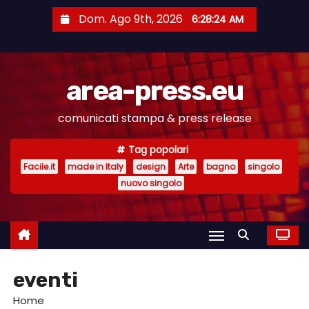
S
Dom. Ago 9th, 2026
6:28:24 AM
a
l
t
area-press.eu
a
a
comunicati stampa & press release
l
c
Tag popolari
o
Facile.it
made in Italy
design
Arte
bagno
singolo
n
nuovo singolo
t
e
n
u
eventi
t
o
Home