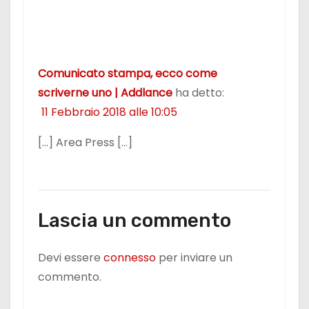
b
d
vi
o
o
di
o
n
k
Comunicato stampa, ecco come
scriverne uno | Addlance
ha detto:
11 Febbraio 2018 alle 10:05
[…] Area Press […]
Lascia un commento
Devi essere
connesso
per inviare un
commento.