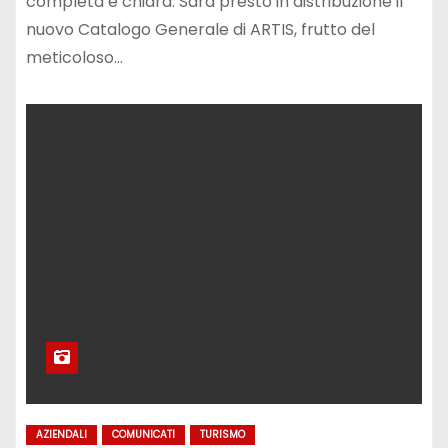
completa e chiara. Sarà presto in distribuzione il
nuovo Catalogo Generale di ARTIS, frutto del
meticoloso…
AZIENDALI
COMUNICATI
TURISMO