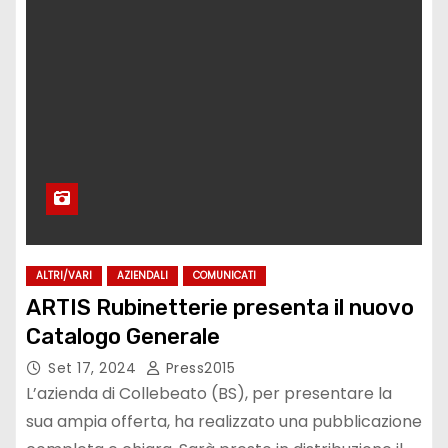
ALTRI/VARI
AZIENDALI
COMUNICATI
ARTIS Rubinetterie presenta il nuovo
Catalogo Generale
Set 17, 2024
Press2015
L’azienda di Collebeato (BS), per presentare la
sua ampia offerta, ha realizzato una pubblicazione