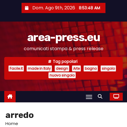
S
Dom. Ago 9th, 2026
8:53:49 AM
a
l
t
area-press.eu
a
a
comunicati stampa & press release
l
c
Tag popolari
o
Facile.it
made in Italy
design
Arte
bagno
singolo
n
nuovo singolo
t
e
n
u
arredo
t
o
Home