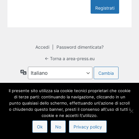
Accedi
|
Password dimenticata?
← Torna a area-press.eu
Lingua
Il presente sito utilizza sia cookie tecnici proprietari che cookie
di terze parti: continuando la navigazione, cliccando in un
punto qualsiasi dello schermo, effettuando un\'azione di scroll
o chiudendo questo banner, presti il consenso all\'uso di tutti i
cookie e ne accetti l\'utilizzo.
Ok
No
Privacy policy