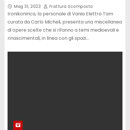
Mag 31, 2023
Frattura Scomposta
Ironikonirica, la personale di Vania Elettra Tam
curata da Carlo Micheli, presenta una miscellanea
di opere scelte che si rifanno a temi medioevali e
rinascimentali, in linea con gli spazi…