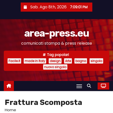
S
Sab. Ago 8th, 2026
7:09:02 PM
a
l
t
area-press.eu
a
a
comunicati stampa & press release
l
c
Tag popolari
o
Facile.it
made in Italy
design
Arte
bagno
singolo
n
nuovo singolo
t
e
n
u
Frattura Scomposta
t
o
Home