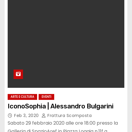
ARTE E CULTURA
EVENTI
IconoSophia | Alessandro Bulgarini
Feb 3, 2020
Frattura Scomposta
Sabato 29 febbraio 2020 alle ore 18:00 presso la
Galleria di SpazioAref in Piazza Loggia n.11f a