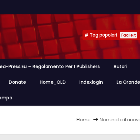
Tag popolari
Facile.it
ea-Press.eu – Regolamento Per I Publishers
Autori
Donate
Home_OLD
Indexlogin
La Grande 
Stampa
Home
Nominato il nuovo