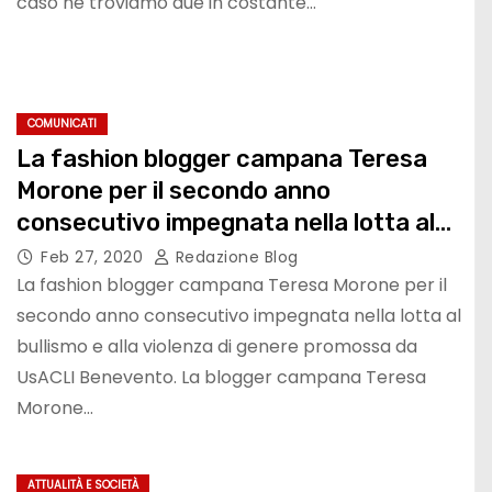
caso ne troviamo due in costante…
COMUNICATI
La fashion blogger campana Teresa
Morone per il secondo anno
consecutivo impegnata nella lotta al
bullismo e alla violenza di genere
Feb 27, 2020
Redazione Blog
promossa da UsACLI Benevento
La fashion blogger campana Teresa Morone per il
secondo anno consecutivo impegnata nella lotta al
bullismo e alla violenza di genere promossa da
UsACLI Benevento. La blogger campana Teresa
Morone…
ATTUALITÀ E SOCIETÀ