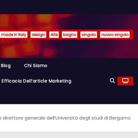
made in Italy
design
Arte
bagno
singolo
nuovo singolo
Blog
Chi Siamo
Efficacia Dell’article Marketing
 direttore generale dell’Università degli studi di Bergamo