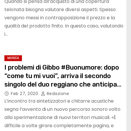
Quando si pensa all’acquisto di una copertura
telonata bisogna valutare diversi aspetti. Spesso
vengono messi in contrapposizione il prezzo e la
qualità del prodotto finito. In questo caso, valutando
i…
MUSICA
I problemi di Gibbo #Buonumore: dopo
“come tu mi vuoi”, arriva il secondo
singolo del duo reggiano che anticipa
l’album in uscita a fine gennaio 2020
Feb 27, 2020
Redazione
L’incontro tra sintetizzatori e chitarre acustiche
segna l’avvento di un nuovo percorso sonoro volto
alla sperimentazione di nuovi territori musicali. «È
difficile a volte girare completamente pagina, e