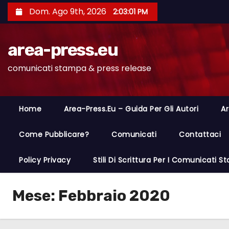
S
Dom. Ago 9th, 2026
2:03:02 PM
a
l
area-press.eu
t
a
comunicati stampa & press release
a
l
c
Home
Area-Press.eu – Guida Per Gli Autori
Ar
o
n
Come Pubblicare?
Comunicati
Contattaci
t
Policy Privacy
Stili Di Scrittura Per I Comunicati 
e
n
u
Mese:
Febbraio 2020
t
o