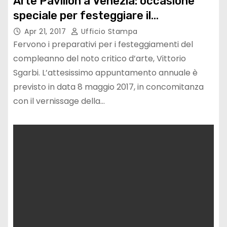
Arte Pavilion a Venezia: occasione
speciale per festeggiare il
compleanno di Vittorio Sgarbi
Apr 21, 2017
Ufficio Stampa
Fervono i preparativi per i festeggiamenti del
compleanno del noto critico d’arte, Vittorio
Sgarbi. L’attesissimo appuntamento annuale è
previsto in data 8 maggio 2017, in concomitanza
con il vernissage della…