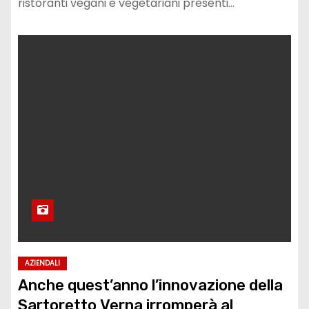
ristoranti vegani e vegetariani presenti…
AZIENDALI
Anche quest’anno l’innovazione della
Sartoretto Verna irromperà al