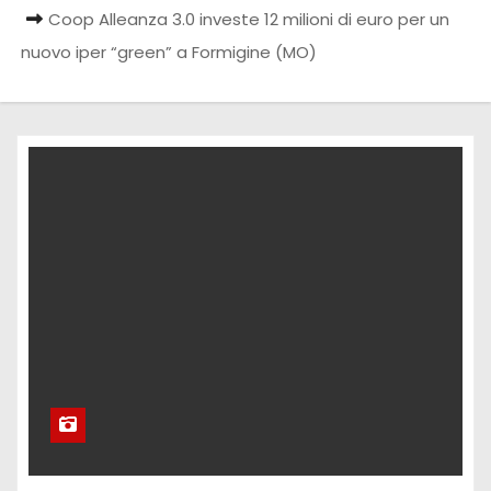
Coop Alleanza 3.0 investe 12 milioni di euro per un
nuovo iper “green” a Formigine (MO)