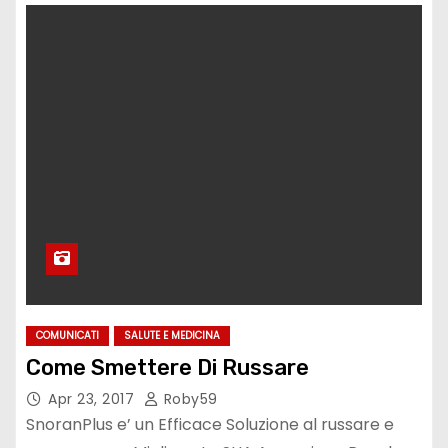
COMUNICATI
SALUTE E MEDICINA
Come Smettere Di Russare
Apr 23, 2017
Roby59
SnoranPlus e’ un Efficace Soluzione al russare e