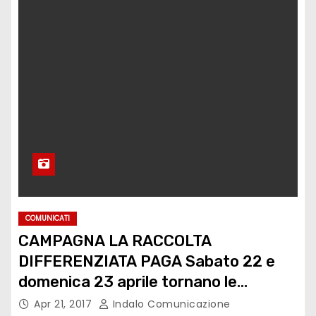
COMUNICATI
CAMPAGNA LA RACCOLTA
DIFFERENZIATA PAGA Sabato 22 e
domenica 23 aprile tornano le
iniziative al CC VIALARGA
Apr 21, 2017
Indalo Comunicazione