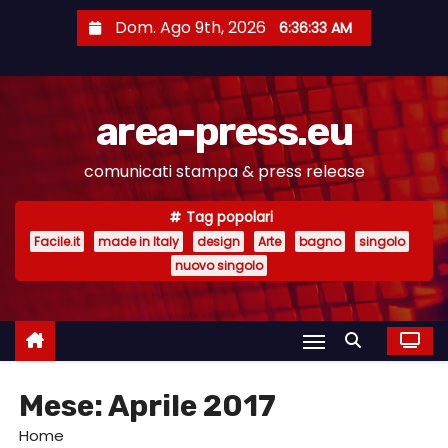
S
Dom. Ago 9th, 2026
6:36:34 AM
a
l
t
area-press.eu
a
a
comunicati stampa & press release
l
c
Tag popolari
o
Facile.it
made in Italy
design
Arte
bagno
singolo
n
nuovo singolo
t
e
n
u
Mese:
Aprile 2017
t
o
Home