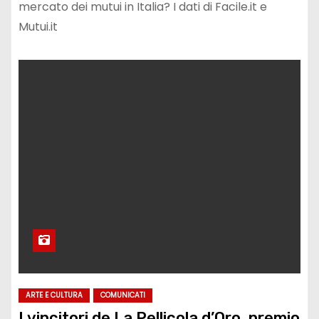
mercato dei mutui in Italia? I dati di Facile.it e
Mutui.it
ARTE E CULTURA
COMUNICATI
I vincitori de La Pellicola d’Oro, premio