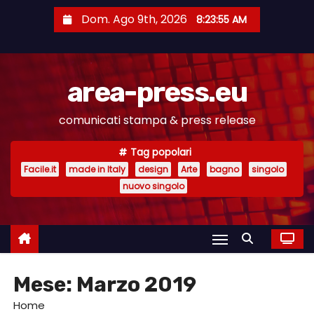
S
Dom. Ago 9th, 2026
8:23:56 AM
a
l
t
area-press.eu
a
a
comunicati stampa & press release
l
c
Tag popolari
o
Facile.it
made in Italy
design
Arte
bagno
singolo
n
nuovo singolo
t
e
n
u
Mese:
Marzo 2019
t
o
Home