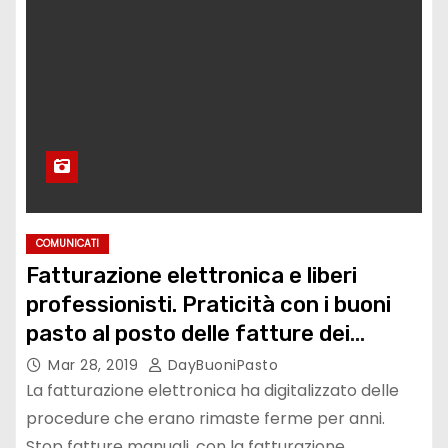
COMUNICATI
Fatturazione elettronica e liberi
professionisti. Praticità con i buoni
pasto al posto delle fatture dei
ristoranti
Mar 28, 2019
DayBuoniPasto
La fatturazione elettronica ha digitalizzato delle
procedure che erano rimaste ferme per anni.
Stop fatture manuali, con la fatturazione