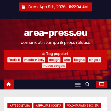
S
Dom. Ago 9th, 2026
6:22:04 AM
a
l
t
area-press.eu
a
a
comunicati stampa & press release
l
c
Tag popolari
o
Facile.it
made in Italy
design
Arte
bagno
singolo
n
nuovo singolo
t
e
n
u
t
ARTE E CULTURA
ATTUALITÀ E SOCIETÀ
VOLONTARIATO E SOCIETÀ
o