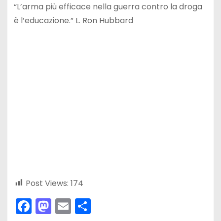
“L’arma più efficace nella guerra contro la droga
è l’educazione.” L. Ron Hubbard
Post Views:
174
F
M
E
C