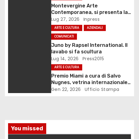
Montevergine Arte
e
Contemporanea, si presenta la
monografia dedicata a Eliana
Lug 27, 2026
Inpress
a
Adorno
ARTE E CULTURA
AZIENDALI
r
COMUNICATI
Juno by Rapsel International. Il
t
lavabo si fa scultura
Lug 14, 2026
Press2015
i
ARTE E CULTURA
c
Premio Miami a cura di Salvo
Nugnes, vetrina internazionale
o
per l’arte contemporanea
Gen 22, 2026
Ufficio Stampa
l
i
You missed