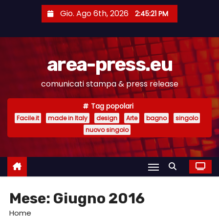
S
Gio. Ago 6th, 2026
2:45:22 PM
a
l
t
area-press.eu
a
a
comunicati stampa & press release
l
c
Tag popolari
o
Facile.it
made in Italy
design
Arte
bagno
singolo
n
nuovo singolo
t
e
n
u
Mese:
Giugno 2016
t
o
Home