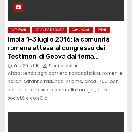
ALTRI/VARI
ATTUALITÀ E SOCIETÀ
COMUNICATI
EVENTI
Imola 1-3 luglio 2016: la comunità
romena attesa al congresso dei
Testimoni di Geova dal tema
“Rimaniamo leali a Geova”.
Giu 29, 2016
FrancescoLan
Abbattendo ogni barriera nazionalistica, romeni e
italiani saranno radunati insieme, circa 1700, per
imparare ad essere leali nella famiglia, nella
società e con Dio.