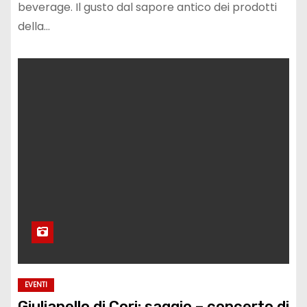
beverage. Il gusto dal sapore antico dei prodotti
della…
EVENTI
Giulianello di Cori: saggio – concerto di