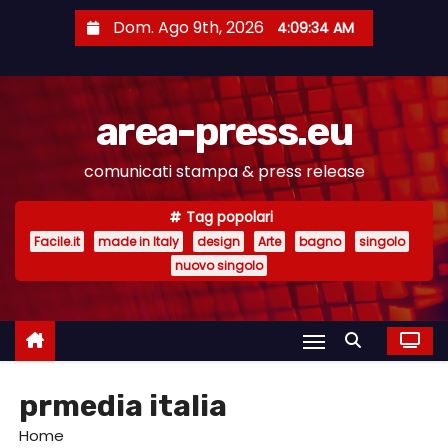
S
Dom. Ago 9th, 2026
4:09:35 AM
a
l
t
area-press.eu
a
a
comunicati stampa & press release
l
c
Tag popolari
o
Facile.it
made in Italy
design
Arte
bagno
singolo
n
nuovo singolo
t
e
n
u
prmedia italia
t
o
Home