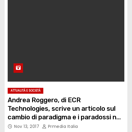
ATTUALITÀ E SOCIETÀ
Andrea Roggero, di ECR
Technologies, scrive un articolo sul
cambio di paradigma e i paradossi nel
passaggio dalle energie fossili a
Nov 13, 2017
Prmedia Italia