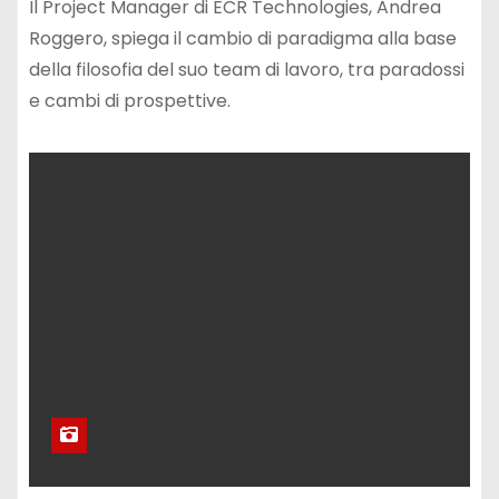
quelle da fonti rinnovabili
Il Project Manager di ECR Technologies, Andrea
Roggero, spiega il cambio di paradigma alla base
della filosofia del suo team di lavoro, tra paradossi
e cambi di prospettive.