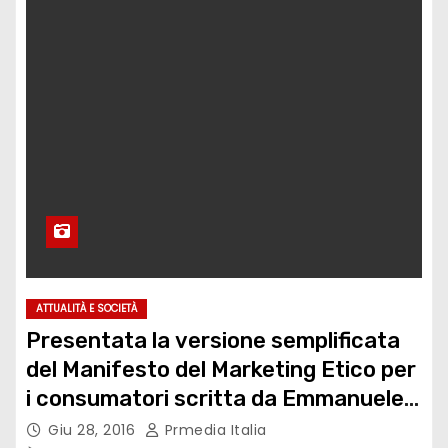
ATTUALITÀ E SOCIETÀ
Presentata la versione semplificata
del Manifesto del Marketing Etico per
i consumatori scritta da Emmanuele
Macaluso
Giu 28, 2016
Prmedia Italia