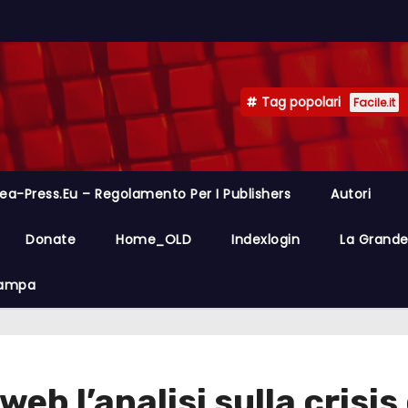
Tag popolari
Facile.it
ea-Press.eu – Regolamento Per I Publishers
Autori
Donate
Home_OLD
Indexlogin
La Grande 
Stampa
 web l’analisi sulla cris