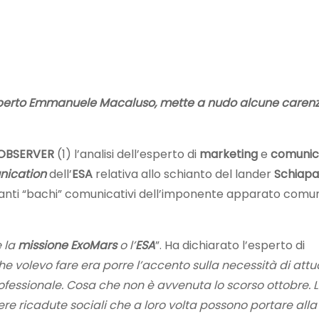
sperto Emmanuele Macaluso, mette a nudo alcune caren
OBSERVER
(1) l’analisi dell’esperto di
marketing
e
comunic
nication
dell’
ESA
relativa allo schianto del lander
Schiapar
tanti “bachi” comunicativi dell’imponente apparato comu
e la
missione ExoMars
o l’
ESA
”. Ha dichiarato l’esperto di
he volevo fare era porre l’accento sulla necessità di attu
fessionale. Cosa che non è avvenuta lo scorso ottobre. 
ere ricadute sociali che a loro volta possono portare all