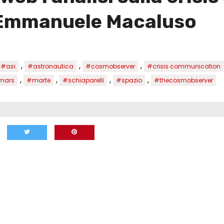
 Emmanuele Macaluso
,
,
,
#asi
#astronautica
#cosmobserver
#crisis communication
,
,
,
,
mars
#marte
#schiaparelli
#spazio
#thecosmobserver