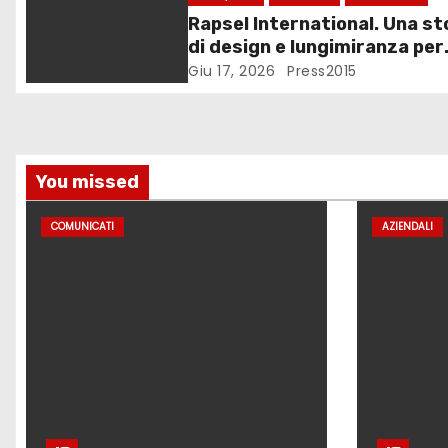
Rapsel International. Una st
r
di design e lungimiranza per
t
l’arredo bagno
Giu 17, 2026
Press2015
i
c
You missed
o
COMUNICATI
AZIENDALI
l
i