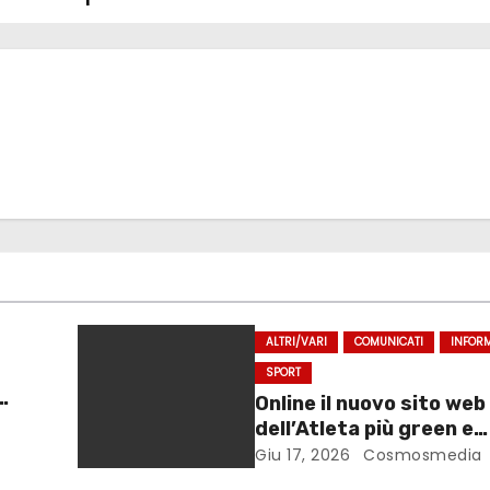
ALTRI/VARI
COMUNICATI
INFOR
SPORT
Online il nuovo sito web
dell’Atleta più green e
sostenibile d’Italia
Giu 17, 2026
Cosmosmedia