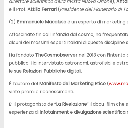
direttore scientifico della rivista Nuovo Orione
),
Anto
e il Prof.
Attilio Ferrari
(
Presidente del
Planetario di T
(2)
Emmanuele Macaluso
è un esperto di marketing e
Affascinato fin dall’infanzia dal cosmo, ha frequentato
alcuni dei massimi esperti italiani di queste discipline s
Ha fondato
TheCosmobserver
nel 2013 con l’intento
pubblico. Ha intervistato astronomi, astrofisici e ast
le sue
Relazioni Pubbliche digitali
.
È l’autore del
Manifesto del Marketing Etico
(
www.man
vinto premi e riconoscimenti.
E’ il protagonista de “
La Rivelazione
” il docu-film che
esperienza di
infotainment
e
divulgazione scientifica
m