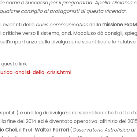
prio come è successo per il programma Apollo. Diciamo 
e qualche consiglio ai protagonisti di questa vicenda
”.
i evidenti della
crisis communication
della
missione ExoM
critiche verso il sistema, anzi, Macaluso dà consigli, spiega
ull’importanza della divulgazione scientifica e le relative
questo link
tica-analisi-della-crisis.html
t.it ) è un blog di divulgazione scientifica che tratta i t
a fine del 2014 ed è diventato operativo all’inizio del 2015
io Cheli
, il Prof.
Walter Ferreri
(
Osservatorio Astrofisico di