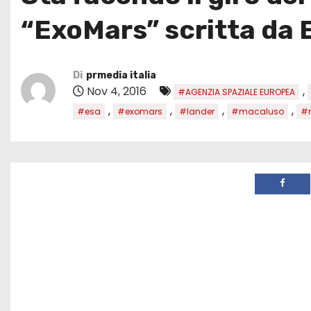
“ExoMars” scritta da
Di
prmedia italia
Nov 4, 2016
,
#AGENZIA SPAZIALE EUROPEA
,
,
,
,
#esa
#exomars
#lander
#macaluso
#