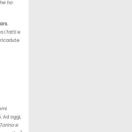
che ho
ars
.
 i fatti e
 ricadute
emi
. Ad oggi,
 Torino e