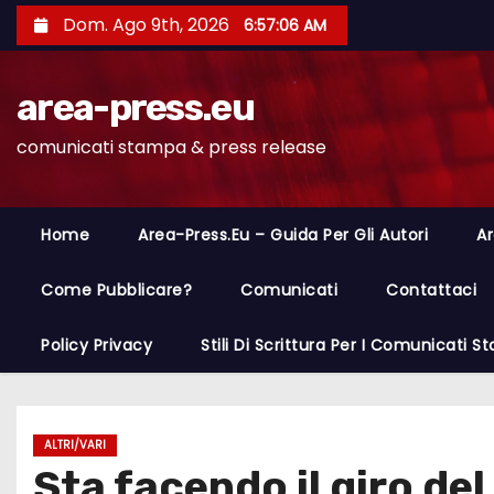
S
Dom. Ago 9th, 2026
6:57:07 AM
a
l
area-press.eu
t
a
comunicati stampa & press release
a
l
c
Home
Area-Press.eu – Guida Per Gli Autori
Ar
o
n
Come Pubblicare?
Comunicati
Contattaci
t
Policy Privacy
Stili Di Scrittura Per I Comunicati 
e
n
u
t
ALTRI/VARI
Sta facendo il giro del
o