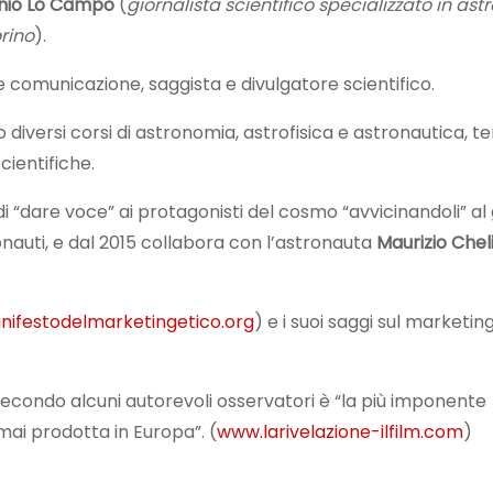
nio Lo Campo
(
giornalista scientifico specializzato in as
orino
).
 comunicazione, saggista e divulgatore scientifico.
 diversi corsi di astronomia, astrofisica e astronautica, te
cientifiche.
 di “dare voce” ai protagonisti del cosmo “avvicinandoli” a
ronauti, e dal 2015 collabora con l’astronauta
Maurizio Chel
ifestodelmarketingetico.org
) e i suoi saggi sul marketi
 secondo alcuni autorevoli osservatori è “la più imponente
ai prodotta in Europa”. (
www.larivelazione-ilfilm.com
)