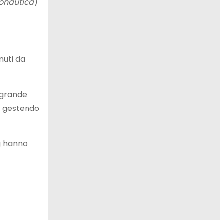
tronautica
)
nuti da
l grande
i
gestendo
ng hanno