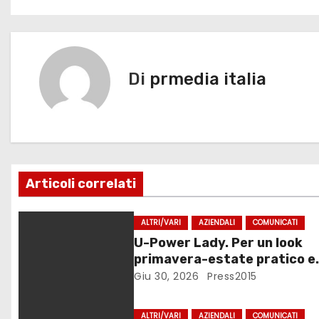
b
d
vi
a
o
o
di
v
o
n
k
i
Di
prmedia italia
g
a
z
Articoli correlati
i
o
ALTRI/VARI
AZIENDALI
COMUNICATI
U-Power Lady. Per un look
n
primavera-estate pratico e
vivace
Giu 30, 2026
Press2015
e
a
ALTRI/VARI
AZIENDALI
COMUNICATI