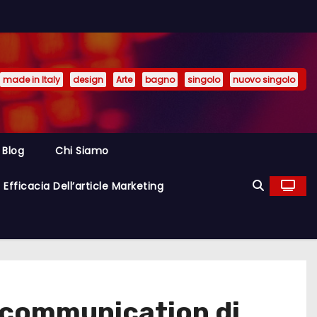
made in Italy
design
Arte
bagno
singolo
nuovo singolo
Blog
Chi Siamo
Efficacia Dell’article Marketing
is communication di