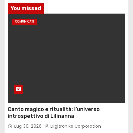
i
You missed
COMUNICATI
Canto magico e ritualità: l’universo
introspettivo di Lilinanna
Lug 30, 2026
Digitroniks Corporation