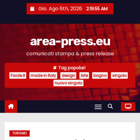
S
Gio. Ago 6th, 2026
2:19:56 AM
a
l
t
area-press.eu
a
a
comunicati stampa & press release
l
c
Tag popolari
o
Facile.it
made in Italy
design
Arte
bagno
singolo
n
nuovo singolo
t
e
n
u
t
TURISMO
o