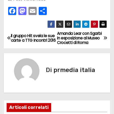
F
M
E
C
a
a
m
o
c
st
ai
n
e
o
l
di
Amanda Lear con Sgarbi
N
Il gruppo Hit svela le sue
in esposizione al Museo
carte a TTG Incontri 2016
b
d
vi
Crocetti di Roma
a
o
o
di
v
o
n
k
i
Di
prmedia italia
g
a
z
Articoli correlati
i