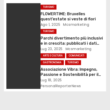
o
TURISMO
FLOWERTIME: Bruxelles
n
quest’estate si veste di fiori
Ago 1, 2025
Mcsmarketing
e
TURISMO
a
Parchi divertimento più inclusivi
e in crescita: pubblicati i dati
r
SIAE 2024
Lug 23, 2025
Mcsmarketing
ARTE E CULTURA
COMUNICATI
t
GASTRONOMIA
TURISMO
i
Associazione Vibra: Impegno,
Passione e Sostenibilità per il
c
territorio con oltre 500
Lug 18, 2025
produzioni Video
PersonalReporterNews
o
l