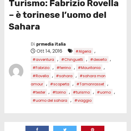
Turismo: Fabrizio Rovella
– è torinese l’uomo del
Sahara
Di
prmedia italia
Ott 14, 2016
,
#Algeria
,
,
,
#avventura
#Chinguetti
#deserto
,
,
,
#Fabrizio
#ferrino
#Mauritania
,
,
#Rovella
#sahara
#sahara mon
,
,
,
amour
#scoperta
#Tamanrasset
,
,
,
,
#tester
#torino
#turismo
#uomo
,
#uomo del sahara
#viaggio