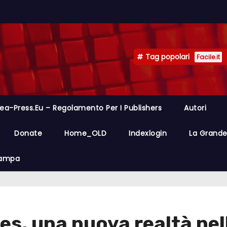
Tag popolari
Facile.it
ea-Press.eu – Regolamento Per I Publishers
Autori
Donate
Home_OLD
Indexlogin
La Grande 
Stampa
, una nuova realtà nell