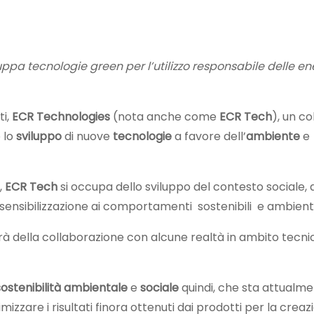
uppa tecnologie green per l’utilizzo responsabile delle en
ti,
ECR Technologies
(nota anche come
ECR Tech
), un co
 lo
sviluppo
di nuove
tecnologie
a favore dell’
ambiente
e
”,
ECR Tech
si occupa dello sviluppo del contesto sociale,
i sensibilizzazione ai comportamenti sostenibili e ambienta
rà della collaborazione con alcune realtà in ambito tecnic
sostenibilità ambientale
e
sociale
quindi, che sta attualm
mizzare i risultati finora ottenuti dai prodotti per la creaz