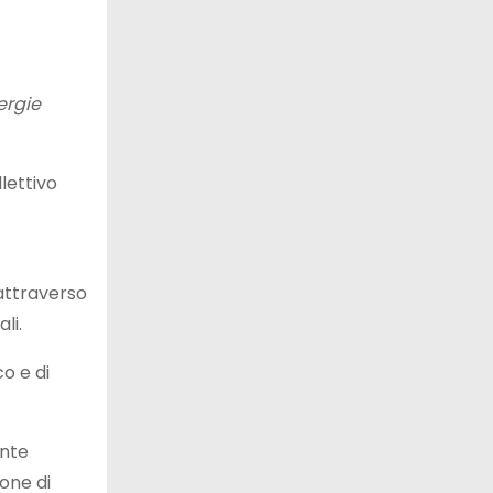
ergie
llettivo
 attraverso
li.
o e di
ente
ione di