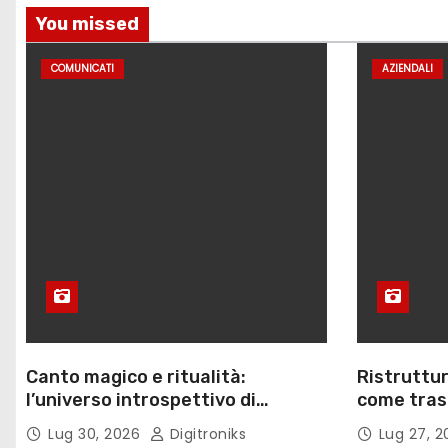
c
You missed
o
COMUNICATI
AZIENDALI
l
i
Canto magico e ritualità:
Ristruttur
l’universo introspettivo di
come trasf
Lilinanna
lavoro
Lug 30, 2026
Digitroniks
Lug 27, 