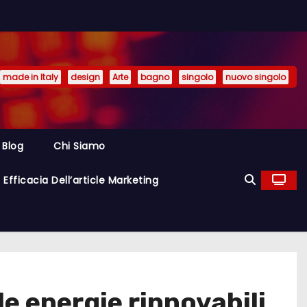
made in Italy
design
Arte
bagno
singolo
nuovo singolo
Blog
Chi Siamo
Efficacia Dell’article Marketing
e energie rinnovabili