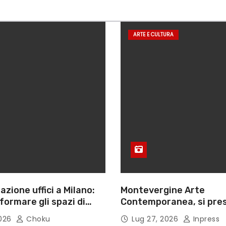
ARTE E CULTURA
azione uffici a Milano:
Montevergine Arte
ormare gli spazi di
Contemporanea, si pres
monografia dedicata a 
2026
Choku
Lug 27, 2026
Inpress
Adorno