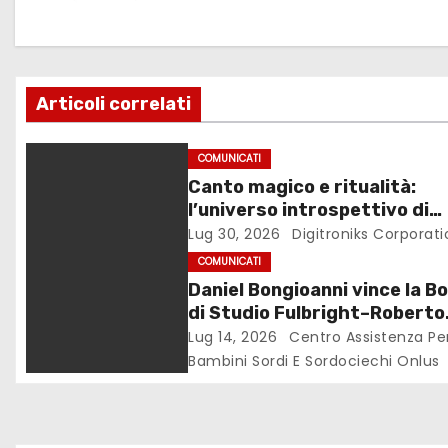
a
z
Articoli correlati
i
o
COMUNICATI
Canto magico e ritualità:
n
l’universo introspettivo di
Lilinanna
Lug 30, 2026
Digitroniks Corporati
e
COMUNICATI
a
Daniel Bongioanni vince la B
di Studio Fulbright–Roberto
r
Wirth 2026
Lug 14, 2026
Centro Assistenza Pe
Bambini Sordi E Sordociechi Onlus
t
i