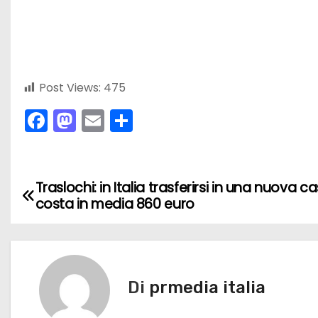
Post Views:
475
F
M
E
C
a
a
m
o
c
st
ai
n
e
o
l
di
Traslochi: in Italia trasferirsi in una nuova c
N
costa in media 860 euro
b
d
vi
a
o
o
di
v
o
n
k
i
Di
prmedia italia
g