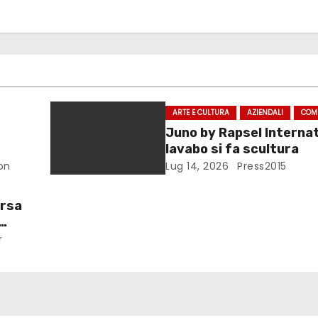
ARTE E CULTURA
AZIENDALI
COM
Juno by Rapsel Internati
lavabo si fa scultura
on
Lug 14, 2026
Press2015
orsa
r