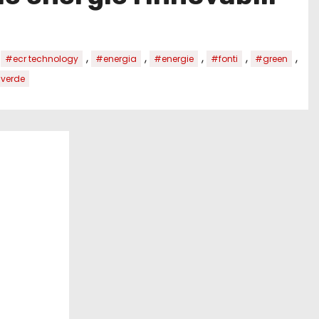
,
,
,
,
,
,
#ecr technology
#energia
#energie
#fonti
#green
verde