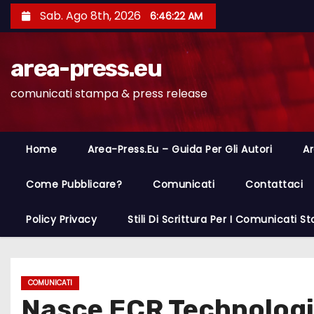
S
Sab. Ago 8th, 2026
6:46:23 AM
a
l
area-press.eu
t
a
comunicati stampa & press release
a
l
c
Home
Area-Press.eu – Guida Per Gli Autori
Ar
o
n
Come Pubblicare?
Comunicati
Contattaci
t
Policy Privacy
Stili Di Scrittura Per I Comunicati 
e
n
u
t
COMUNICATI
Nasce ECR Technologies
o