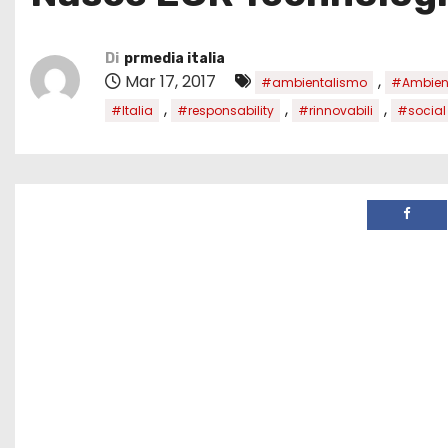
Di
prmedia italia
Mar 17, 2017
,
#ambientalismo
#Ambien
,
,
,
#Italia
#responsability
#rinnovabili
#social