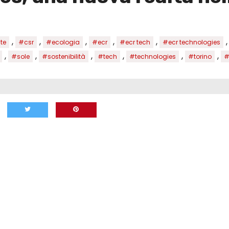
,
,
,
,
,
te
#csr
#ecologia
#ecr
#ecr tech
#ecr technologies
,
,
,
,
,
,
#sole
#sostenibilità
#tech
#technologies
#torino
#