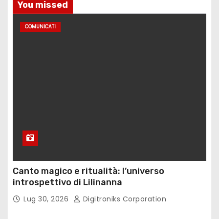
You missed
n
COMUNICATI
a
z
i
o
n
e
d
Canto magico e ritualità: l’universo
e
introspettivo di Lilinanna
g
Lug 30, 2026
Digitroniks Corporation