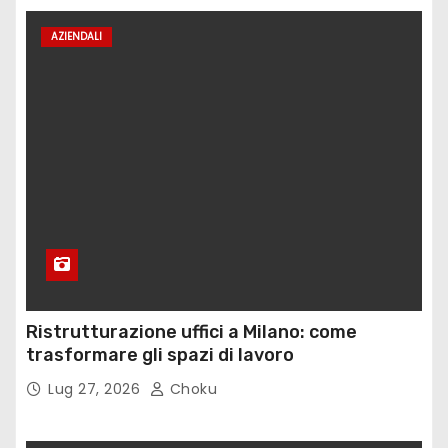
l
AZIENDALI
i
a
r
t
i
c
o
Ristrutturazione uffici a Milano: come
l
trasformare gli spazi di lavoro
i
Lug 27, 2026
Choku