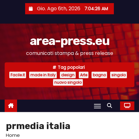
S
Gio. Ago 6th, 2026
7:04:26 AM
a
l
t
area-press.eu
a
a
comunicati stampa & press release
l
c
Tag popolari
o
Facile.it
made in Italy
design
Arte
bagno
singolo
n
nuovo singolo
t
e
n
u
prmedia italia
t
o
Home