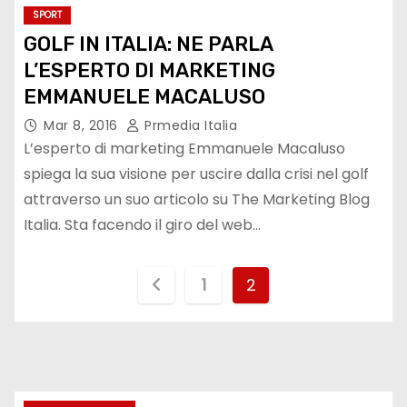
SPORT
GOLF IN ITALIA: NE PARLA
L’ESPERTO DI MARKETING
EMMANUELE MACALUSO
Mar 8, 2016
Prmedia Italia
L’esperto di marketing Emmanuele Macaluso
spiega la sua visione per uscire dalla crisi nel golf
attraverso un suo articolo su The Marketing Blog
Italia. Sta facendo il giro del web…
P
1
2
a
g
i