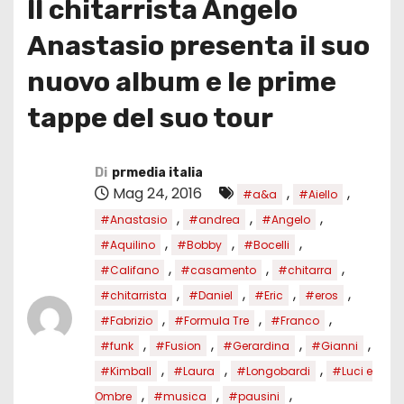
Il chitarrista Angelo
Anastasio presenta il suo
nuovo album e le prime
tappe del suo tour
Di
prmedia italia
Mag 24, 2016
,
,
#a&a
#Aiello
,
,
,
#Anastasio
#andrea
#Angelo
,
,
,
#Aquilino
#Bobby
#Bocelli
,
,
,
#Califano
#casamento
#chitarra
,
,
,
,
#chitarrista
#Daniel
#Eric
#eros
,
,
,
#Fabrizio
#Formula Tre
#Franco
,
,
,
,
#funk
#Fusion
#Gerardina
#Gianni
,
,
,
#Kimball
#Laura
#Longobardi
#Luci e
,
,
,
Ombre
#musica
#pausini