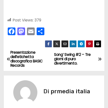
Post Views:
379
F
M
E
C
a
a
m
o
c
st
ai
n
e
o
l
di
Presentazione
N
Song’ Swing #2 – Tre
dell’etichetta
giorni di puro
b
d
vi
discografica BASIC
a
divertimento.
Records
o
o
di
v
o
n
k
i
Di
prmedia italia
g
a