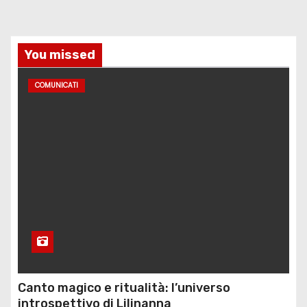
o
l
You missed
i
COMUNICATI
Canto magico e ritualità: l’universo
introspettivo di Lilinanna