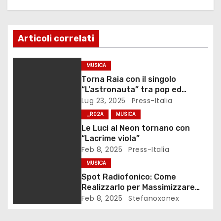
z
i
Articoli correlati
o
MUSICA
n
Torna Raia con il singolo
“L’astronauta” tra pop ed
e
elettronica
Lug 23, 2025
Press-Italia
_R02A
MUSICA
a
Le Luci al Neon tornano con
r
“Lacrime viola”
Feb 8, 2025
Press-Italia
t
MUSICA
Spot Radiofonico: Come
i
Realizzarlo per Massimizzare
l’Impatto
Feb 8, 2025
Stefanoxonex
c