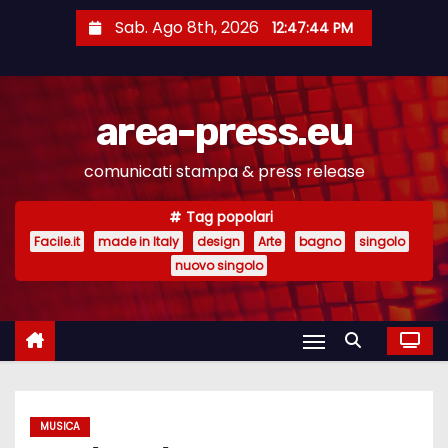
S
Sab. Ago 8th, 2026
12:47:45 PM
a
l
t
area-press.eu
a
a
comunicati stampa & press release
l
c
Tag popolari
o
Facile.it
made in Italy
design
Arte
bagno
singolo
n
nuovo singolo
t
e
n
u
t
MUSICA
o