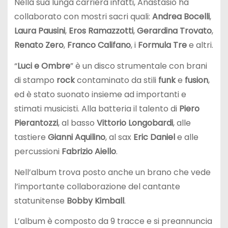
Nella sua lunga carriera infatti, Anastasio ha
collaborato con mostri sacri quali:
Andrea Bocelli
,
Laura Pausini
,
Eros Ramazzotti
,
Gerardina Trovato
,
Renato Zero
,
Franco Califano
, i
Formula Tre
e altri.
“
Luci e Ombre
” è un disco strumentale con brani
di stampo
rock
contaminato da stili
funk
e
fusion
,
ed è stato suonato insieme ad importanti e
stimati musicisti. Alla batteria il talento di
Piero
Pierantozzi
, al basso
Vittorio Longobardi
, alle
tastiere
Gianni Aquilino
, al sax
Eric Daniel
e alle
percussioni
Fabrizio Aiello
.
Nell’album trova posto anche un brano che vede
l’importante collaborazione del cantante
statunitense
Bobby Kimball
.
L’album è composto da 9 tracce e si preannuncia