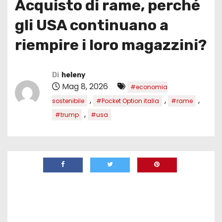
Acquisto di rame, perché
gli USA continuano a
riempire i loro magazzini?
Di
heleny
Mag 8, 2026
#economia
,
,
,
sostenibile
#Pocket Option italia
#rame
,
#trump
#usa