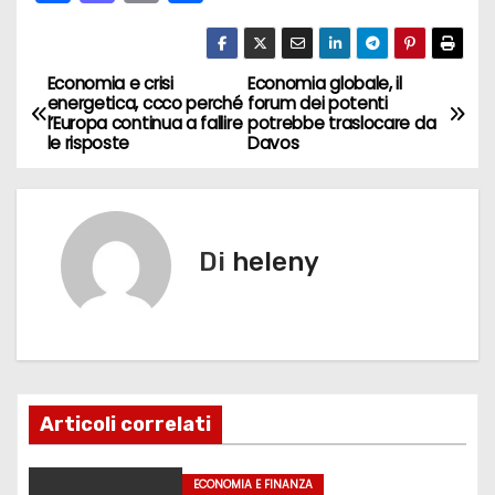
a
a
m
o
c
st
ai
n
e
o
l
di
Economia e crisi
Economia globale, il
N
energetica, ccco perché
forum dei potenti
b
d
vi
l’Europa continua a fallire
potrebbe traslocare da
a
le risposte
Davos
o
o
di
v
o
n
k
i
Di
heleny
g
a
z
i
Articoli correlati
o
ECONOMIA E FINANZA