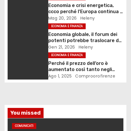
n
Economia e crisi energetica,
ccco perché l’Europa continua a
e
fallire le risposte
Mag 20, 2026
Heleny
ECONOMIA E FINANZA
a
Economia globale, il forum dei
r
potenti potrebbe traslocare da
Davos
Gen 21, 2026
Heleny
t
ECONOMIA E FINANZA
Perché il prezzo dell’oro è
i
aumentato così tanto negli
ultimi decenni ?
Ago 1, 2025
Comproorofirenze
c
o
l
You missed
i
COMUNICATI