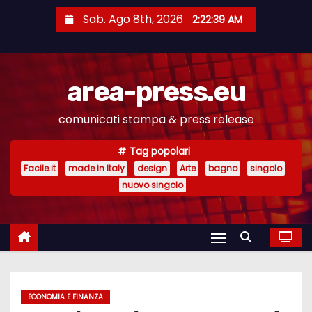
S
Sab. Ago 8th, 2026
2:22:39 AM
a
l
t
area-press.eu
a
a
comunicati stampa & press release
l
c
Tag popolari
o
Facile.it
made in Italy
design
Arte
bagno
singolo
n
nuovo singolo
t
e
n
u
t
ECONOMIA E FINANZA
o