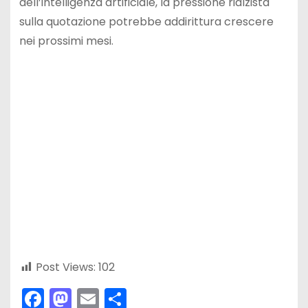
dell’intelligenza artificiale, la pressione rialzista
sulla quotazione potrebbe addirittura crescere
nei prossimi mesi.
Post Views:
102
F
M
E
C