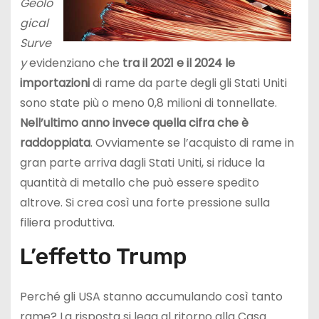
Geolo
gical
Surve
y
evidenziano che
tra il 2021 e il 2024 le
importazioni
di rame da parte degli gli Stati Uniti
sono state più o meno 0,8 milioni di tonnellate.
Nell’ultimo anno invece quella cifra che è
raddoppiata
. Ovviamente se l’acquisto di rame in
gran parte arriva dagli Stati Uniti, si riduce la
quantità di metallo che può essere spedito
altrove. Si crea così una forte pressione sulla
filiera produttiva.
L’effetto Trump
Perché gli USA stanno accumulando così tanto
rame? La risposta si lega al ritorno alla Casa