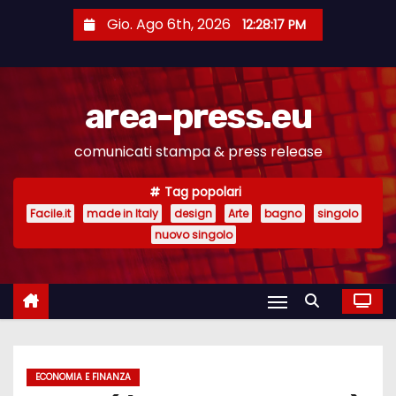
S
Gio. Ago 6th, 2026
12:28:18 PM
a
l
t
area-press.eu
a
a
comunicati stampa & press release
l
c
Tag popolari
o
Facile.it
made in Italy
design
Arte
bagno
singolo
n
nuovo singolo
t
e
n
u
t
ECONOMIA E FINANZA
o