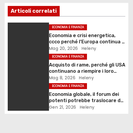
i
Articoli correlati
o
ECONOMIA E FINANZA
n
Economia e crisi energetica,
ccco perché l’Europa continua a
e
fallire le risposte
Mag 20, 2026
Heleny
ECONOMIA E FINANZA
a
Acquisto di rame, perché gli USA
r
continuano a riempire i loro
magazzini?
Mag 8, 2026
Heleny
t
ECONOMIA E FINANZA
Economia globale, il forum dei
i
potenti potrebbe traslocare da
Davos
Gen 21, 2026
Heleny
c
o