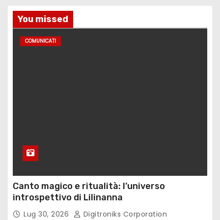
l
You missed
i
COMUNICATI
Canto magico e ritualità: l’universo
introspettivo di Lilinanna
Lug 30, 2026
Digitroniks Corporation