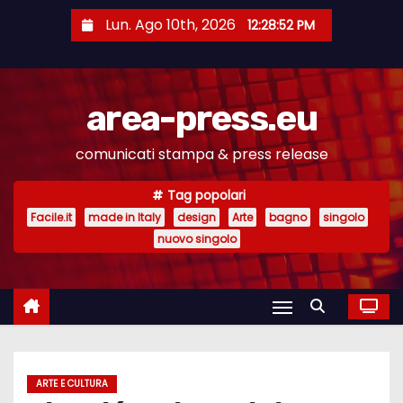
S
Lun. Ago 10th, 2026
12:28:52 PM
a
l
t
area-press.eu
a
a
comunicati stampa & press release
l
c
Tag popolari
o
Facile.it
made in Italy
design
Arte
bagno
singolo
n
nuovo singolo
t
e
n
u
t
ARTE E CULTURA
o