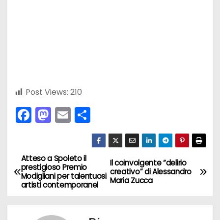
Post Views:
210
F
M
E
C
a
a
m
o
c
st
ai
n
e
o
l
di
Atteso a Spoleto il
N
Il coinvolgente “delirio
prestigioso Premio
creativo” di Alessandro
b
d
vi
Modigliani per talentuosi
a
Maria Zucca
artisti contemporanei
o
o
di
v
o
n