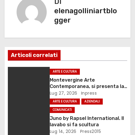
k
Di
i
elenagolliniartblo
g
gger
a
z
i
Articoli correlati
o
ARTE E CULTURA
n
Montevergine Arte
Contemporanea, si presenta la
e
monografia dedicata a Eliana
Lug 27, 2026
Inpress
Adorno
ARTE E CULTURA
AZIENDALI
a
COMUNICATI
r
Juno by Rapsel International. Il
lavabo si fa scultura
t
Lug 14, 2026
Press2015