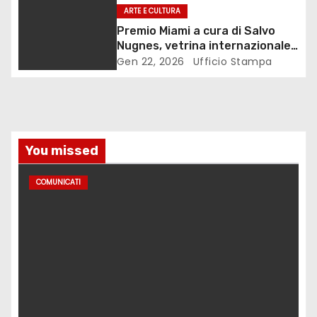
i
ARTE E CULTURA
Premio Miami a cura di Salvo
c
Nugnes, vetrina internazionale
per l’arte contemporanea
Gen 22, 2026
Ufficio Stampa
o
l
i
You missed
COMUNICATI