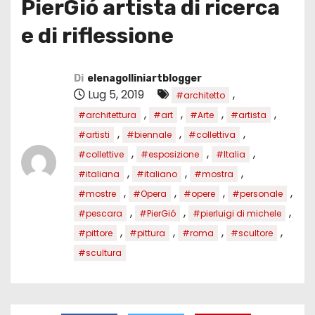
PierGió artista di ricerca
e di riflessione
Di
elenagolliniartblogger
Lug 5, 2019
,
#architetto
,
,
,
,
#architettura
#art
#Arte
#artista
,
,
,
#artisti
#biennale
#collettiva
,
,
,
#collettive
#esposizione
#Italia
,
,
,
#italiana
#italiano
#mostra
,
,
,
,
#mostre
#Opera
#opere
#personale
,
,
,
#pescara
#PierGió
#pierluigi di michele
,
,
,
,
#pittore
#pittura
#roma
#scultore
#scultura