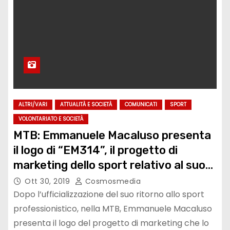
ALTRI/VARI
ATTUALITÀ E SOCIETÀ
COMUNICATI
SPORT
VOLONTARIATO E SOCIETÀ
MTB: Emmanuele Macaluso presenta
il logo di “EM314”, il progetto di
marketing dello sport relativo al suo
ritorno al professionismo
Ott 30, 2019
Cosmosmedia
Dopo l’ufficializzazione del suo ritorno allo sport
professionistico, nella MTB, Emmanuele Macaluso
presenta il logo del progetto di marketing che lo