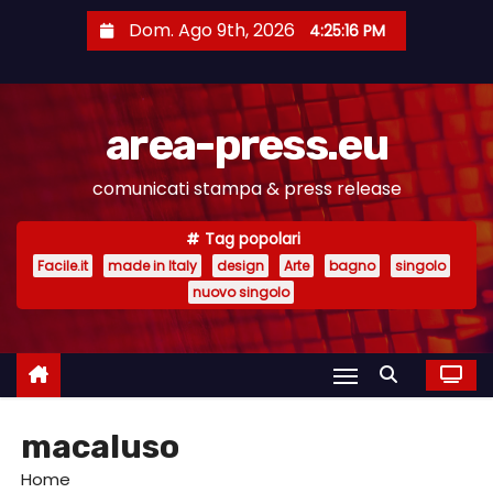
S
Dom. Ago 9th, 2026
4:25:17 PM
a
l
t
area-press.eu
a
a
comunicati stampa & press release
l
c
Tag popolari
o
Facile.it
made in Italy
design
Arte
bagno
singolo
n
nuovo singolo
t
e
n
u
macaluso
t
o
Home