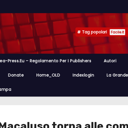
Tag popolari
Facile.it
ea-Press.eu – Regolamento Per I Publishers
Autori
Donate
Home_OLD
Indexlogin
La Grande 
Stampa
acaluso torna alle comp