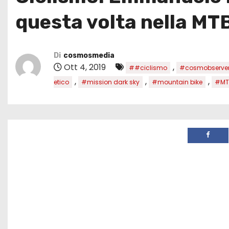
questa volta nella MT
Di
cosmosmedia
Ott 4, 2019
,
##ciclismo
#cosmobserve
,
,
,
etico
#mission dark sky
#mountain bike
#MT