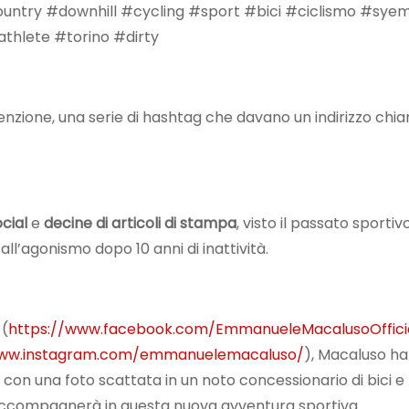
try #downhill #cycling #sport #bici #ciclismo #sy
thlete #torino #dirty
zione, una serie di hashtag che davano un indirizzo chiar
ocial
e
decine di articoli di stampa
, visto il passato sportiv
 all’agonismo dopo 10 anni di inattività.
(
https://www.facebook.com/EmmanueleMacalusoOffici
www.instagram.com/emmanuelemacaluso/
), Macaluso ha
con una foto scattata in un noto concessionario di bici e
lo accompagnerà in questa nuova avventura sportiva.