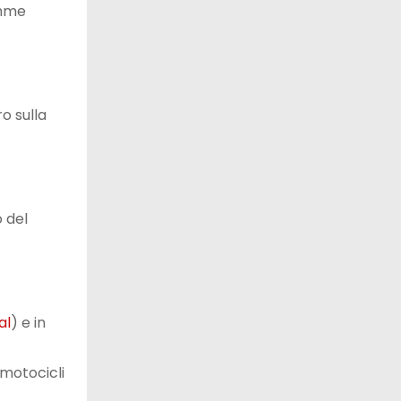
emme
o sulla
o del
al
) e in
 motocicli