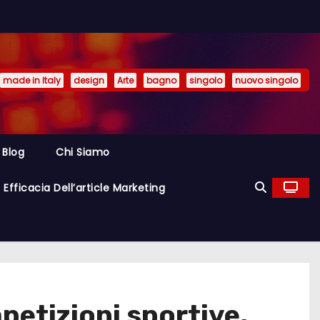
made in Italy
design
Arte
bagno
singolo
nuovo singolo
Blog
Chi Siamo
Efficacia Dell’article Marketing
etizioni sportive,