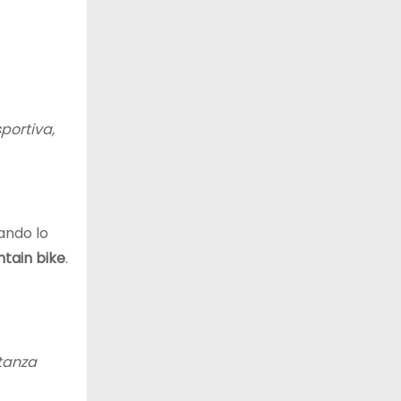
sportiva,
uando lo
tain bike
.
tanza