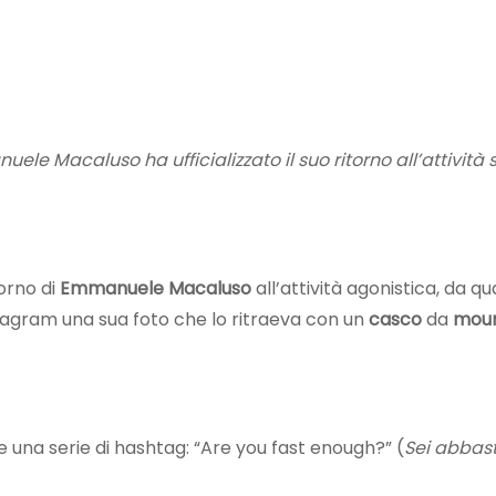
ele Macaluso ha ufficializzato il suo ritorno all’attività 
torno di
Emmanuele Macaluso
all’attività agonistica, da q
tagram una sua foto che lo ritraeva con un
casco
da
moun
 una serie di hashtag: “Are you fast enough?” (
Sei abbas