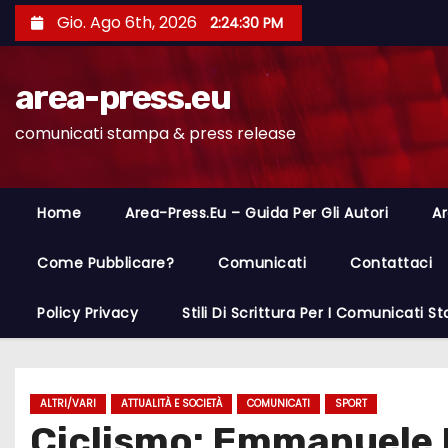
S
Gio. Ago 6th, 2026
2:24:31 PM
a
l
area-press.eu
t
a
comunicati stampa & press release
a
l
c
Home
Area-Press.eu – Guida Per Gli Autori
Ar
o
n
Come Pubblicare?
Comunicati
Contattaci
t
Policy Privacy
Stili Di Scrittura Per I Comunicati 
e
n
u
t
ALTRI/VARI
ATTUALITÀ E SOCIETÀ
COMUNICATI
SPORT
Ciclismo: Emmanuele M
o