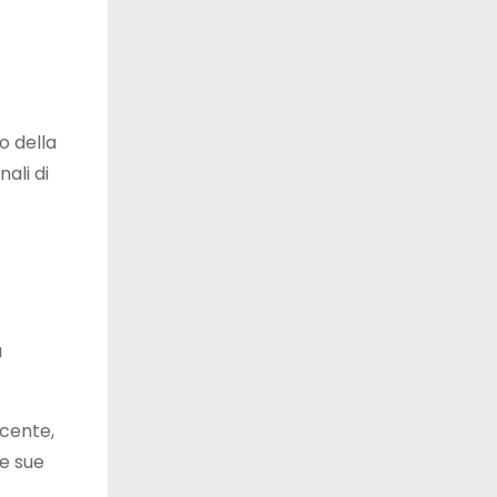
o della
nali di
a
cente,
le sue