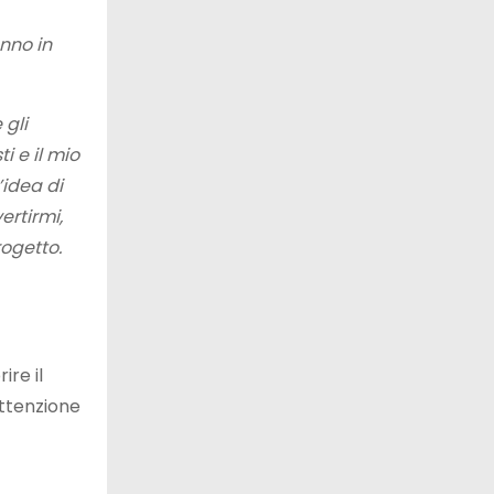
nno in
 gli
i e il mio
’idea di
ertirmi,
rogetto.
re il
attenzione