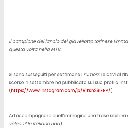
Il campione del lancio del giavellotto torinese Emmanu
questa volta nella MTB.
Si sono susseguiti per settimane i
rumors
relativi al ri
scorso 4 settembre ha pubblicato sul suo profilo Ins
(
https://www.instagram.com/p/B1tsn29IEEP/
)
Ad accompagnare quell’immagine una frase sibillina e
veloce? In italiano nda
)