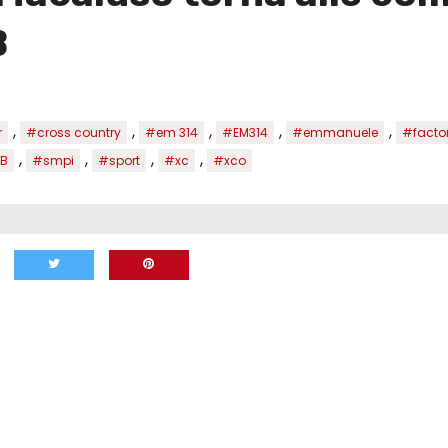
B
,
,
,
,
,
r
#cross country
#em 314
#EM314
#emmanuele
#facto
,
,
,
,
B
#smpi
#sport
#xc
#xco