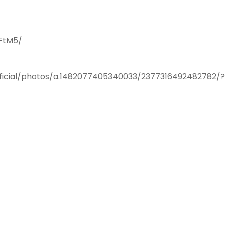
FtM5/
icial/photos/a.1482077405340033/2377316492482782/?