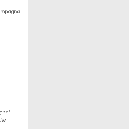
ampagna
sport
che