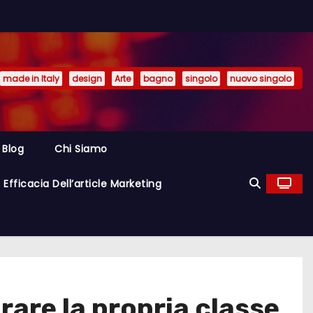
made in Italy
design
Arte
bagno
singolo
nuovo singolo
Blog
Chi Siamo
Efficacia Dell’article Marketing
rare la propria classe