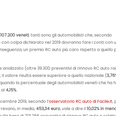
i
107.200 veneti
; tanti sono gli automobilisti che, secondo
ro con colpa dichiarato nel 2019 dovranno fare i conti con 
onseguenza, un premio RC auto più caro rispetto a quello
analizzato (oltre 39.300 preventivi di rinnovo RC auto rac
 il valore risulta essere superiore a quello nazionale (
3,76
 quando la percentuale degli automobilisti veneti che ha fa
 al
4,15%
.
 dicembre 2019, secondo l’
osservatorio RC auto di Facile.it
, 
rrevano, in media,
453,34 euro
, vale a dire il
10,02% in men
sulla base di 701.256 preventivi di rinnovo RC auto e relativ