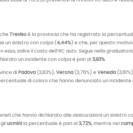
 che
Treviso
è la provincia che ha registrato la percentual
e un sinistro con colpa (
4,44%
) e che, per questo motivo
essa, salire il costo dell’RC auto. Segue nella graduatoria
chiarato un incidente con colpa è pari al
3,93%
.
ovince di
Padova
(3,83%),
Verona
(3,76%) e
Venezia
(3,61%)
 percentuale di coloro che hanno denunciato un incidente
veneti che hanno dichiarato alle assicurazioni un sinistro c
gli
uomini
la percentuale è pari al
3,72%
, mentre nel
camp