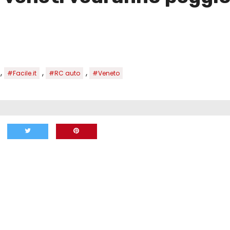
,
,
,
#Facile.it
#RC auto
#Veneto