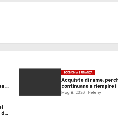
ECONOMIA E FINANZA
Acquisto di rame, perch
ua a
continuano a riempire i 
magazzini?
Mag 8, 2026
Heleny
ei
 da