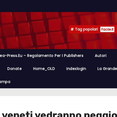
Tag popolari
Facile.it
ea-Press.eu – Regolamento Per I Publishers
Autori
Donate
Home_OLD
Indexlogin
La Grande 
Stampa
 veneti vedranno peggio