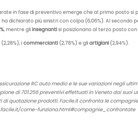
arate in fase di preventivo emerge che al primo posto si po
, ha dichiarato più sinistri con colpa (6,06%). Al secondo p
3%
, mentre gli
insegnanti
si posizionano al terzo posto con 
(2,28%), i
commercianti
(2,78%) e gli
artigiani
(2,94%).
assicurazione RC auto medio e le sue variazioni negli ultim
pione di 701.256 preventivi effettuati in Veneto dai suoi uten
ati di quotazione prodotti. Facile.it confronta le compagni
w.facile.it/come-funziona.html#compagnie_confrontate