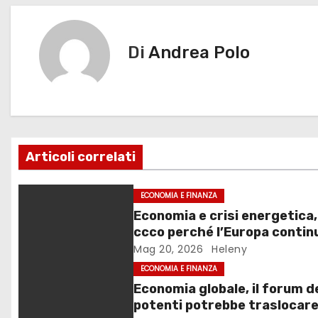
v
o
n
k
i
Di
Andrea Polo
g
a
z
Articoli correlati
i
o
ECONOMIA E FINANZA
Economia e crisi energetica,
n
ccco perché l’Europa contin
fallire le risposte
Mag 20, 2026
Heleny
e
ECONOMIA E FINANZA
a
Economia globale, il forum d
potenti potrebbe traslocare
r