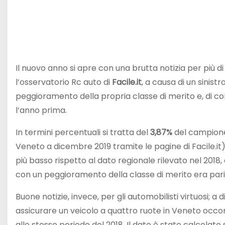
Il nuovo anno si apre con una brutta notizia per più d
l’osservatorio Rc auto di
Facile.it
, a causa di un sinist
peggioramento della propria classe di merito e, di c
l’anno prima.
In termini percentuali si tratta del
3,87%
del campione 
Veneto a dicembre 2019 tramite le pagine di Facile.it);
più basso rispetto al dato regionale rilevato nel 2018,
con un peggioramento della classe di merito era pari
Buone notizie, invece, per gli automobilisti virtuosi; a
assicurare un veicolo a quattro ruote in Veneto occo
allo stesso periodo del 2018. Il dato è stato calcolato 