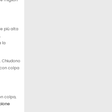
e più alta
,
 la
. Chiudono
 con colpa
on colpa,
ione