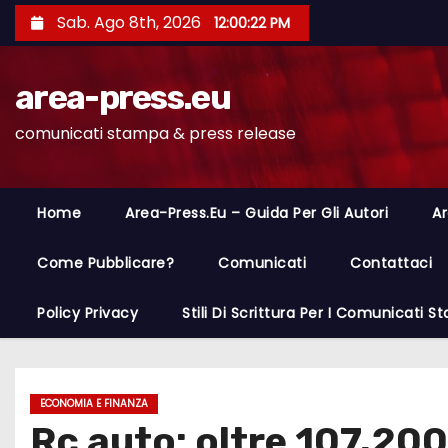
S
Sab. Ago 8th, 2026
12:00:23 PM
a
l
area-press.eu
t
a
comunicati stampa & press release
a
l
c
Home
Area-Press.eu – Guida Per Gli Autori
Ar
o
n
Come Pubblicare?
Comunicati
Contattaci
t
Policy Privacy
Stili Di Scrittura Per I Comunicati 
e
n
u
t
ECONOMIA E FINANZA
Rc auto: oltre 107.200
o