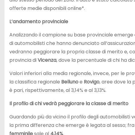
offerte medie disponibili online*.
L’andamento provinciale
Analizzando il campione su base provinciale emerge
di automobilisti che hanno denunciato all’assicurazion
vedranno peggiorare la propria classe di merito e, con 
provincia di
Vicenza
, dove la percentuale di chi ha di
Valori inferiori alla media regionale, invece, per le pr
la classifica regionale
Belluno
e
Rovigo
, aree dove la
è pari, rispettivamente, al 3,14% e al 3,13%.
Il profilo di chi vedrà peggiorare la classe di merito
Guardando più da vicino il profilo degli automobilisti 
la prima differenza che emerge è legata al sesso; fra 
femminile
sale al
4,14%
.