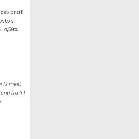
siziona il
osto si
il
4,59%
.
i 12 mesi.
ti tra il 1
e