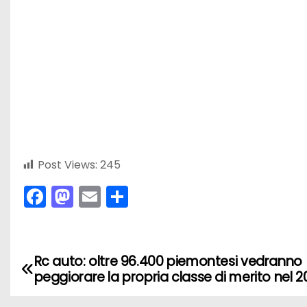
Post Views:
245
F
M
E
C
a
a
m
o
c
st
ai
n
e
o
l
di
Rc auto: oltre 96.400 piemontesi vedranno
N
peggiorare la propria classe di merito nel 
b
d
vi
a
o
o
di