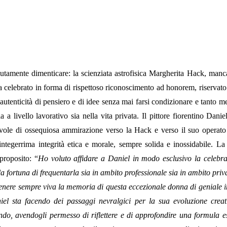
lutamente dimenticare: la scienziata astrofisica Margherita Hack, manc
elebrato in forma di rispettoso riconoscimento ad honorem, riservat
utenticità di pensiero e di idee senza mai farsi condizionare e tanto m
a livello lavorativo sia nella vita privata. Il pittore fiorentino Dani
evole di ossequiosa ammirazione verso la Hack e verso il suo operat
integerrima integrità etica e morale, sempre solida e inossidabile. La 
 proposito: “
Ho voluto affidare a Daniel in modo esclusivo la celebr
a fortuna di frequentarla sia in ambito professionale sia in ambito pri
ere sempre viva la memoria di questa eccezionale donna di geniale int
aniel sta facendo dei passaggi nevralgici per la sua evoluzione crea
ndo, avendogli permesso di riflettere e di approfondire una formula e