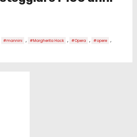
,
,
,
,
,
#mannini
#Margherita Hack
#Opera
#opere