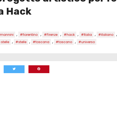
ta Hack
,
,
,
,
,
 mannini
#fiorentino
#Firenze
#hack
#Italia
#italiano
,
,
,
,
stelle
#stelle
#toscana
#toscano
#universo