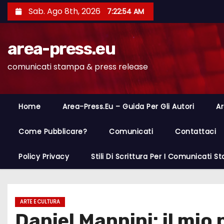
S
Sab. Ago 8th, 2026
7:22:55 AM
a
l
area-press.eu
t
a
comunicati stampa & press release
a
l
c
Home
Area-Press.eu – Guida Per Gli Autori
Ar
o
n
Come Pubblicare?
Comunicati
Contattaci
t
Policy Privacy
Stili Di Scrittura Per I Comunicati 
e
n
u
t
ARTE E CULTURA
Daniel Mannini: il mio 
o