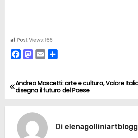
Post Views:
166
F
M
E
C
a
a
m
o
c
st
ai
n
e
o
l
di
Andrea Mascetti: arte e cultura, Valore Itali
N
disegna il futuro del Paese
b
d
vi
a
o
o
di
v
o
n
k
i
Di
elenagolliniartblog
g