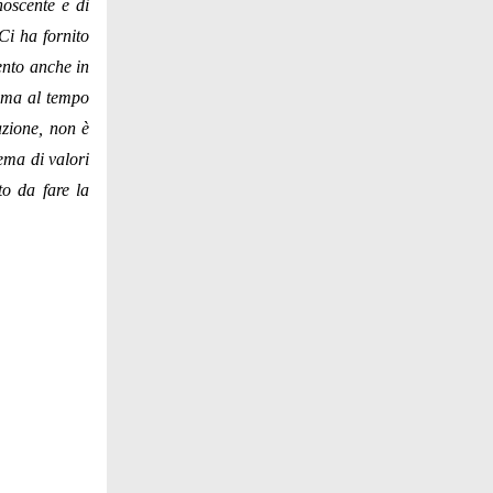
noscente e di
 Ci ha fornito
ento anche in
, ma al tempo
azione, non è
lema di valori
to da fare la