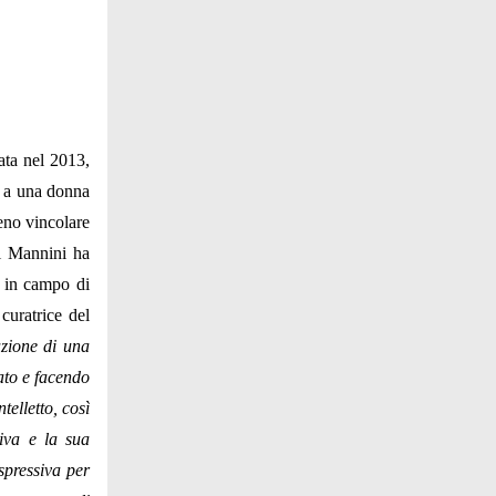
ata nel 2013,
o a una donna
eno vincolare
el Mannini ha
o in campo di
curatrice del
azione di una
vato e facendo
elletto, così
tiva e la sua
spressiva per