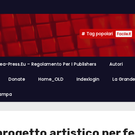
Tag popolari
Facile.it
ea-Press.eu – Regolamento Per I Publishers
Autori
Donate
Home_OLD
Indexlogin
La Grande 
Stampa
progetto artistico per f