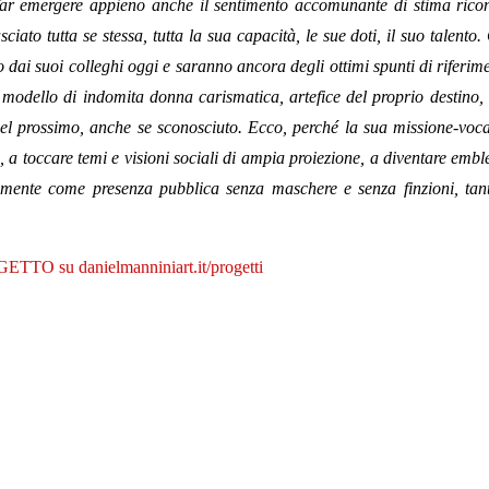
per far emergere appieno anche il sentimento accomunante di stima rico
ciato tutta se stessa, tutta la sua capacità, le sue doti, il suo talento.
 dai suoi colleghi oggi e saranno ancora degli ottimi spunti di riferim
modello di indomita donna carismatica, artefice del proprio destino
e del prossimo, anche se sconosciuto. Ecco, perché la sua missione-voc
, a toccare temi e visioni sociali di ampia proiezione, a diventare emb
osamente come presenza pubblica senza maschere e senza finzioni, tan
TO su danielmanniniart.it/progetti