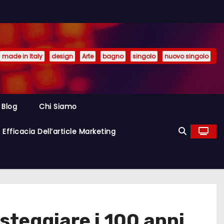
made in Italy
design
Arte
bagno
singolo
nuovo singolo
Blog
Chi Siamo
Efficacia Dell’article Marketing
esteggiare i 100 anni