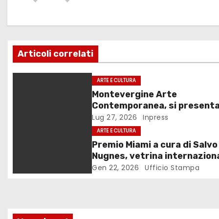
a
z
Articoli correlati
i
o
ARTE E CULTURA
Montevergine Arte
n
Contemporanea, si presenta
monografia dedicata a Elian
Lug 27, 2026
Inpress
e
Adorno
ARTE E CULTURA
a
Premio Miami a cura di Salvo
Nugnes, vetrina internazion
r
per l’arte contemporanea
Gen 22, 2026
Ufficio Stampa
t
i