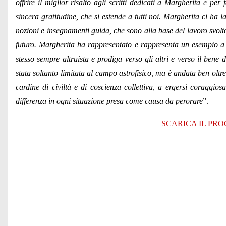
offrire il miglior risalto agli scritti dedicati a Margherita e 
sincera gratitudine, che si estende a tutti noi. Margherita ci ha las
nozioni e insegnamenti guida, che sono alla base del lavoro svolto
futuro. Margherita ha rappresentato e rappresenta un esempio a 
stesso sempre altruista e prodiga verso gli altri e verso il ben
stata soltanto limitata al campo astrofisico, ma è andata ben oltre
cardine di civiltà e di coscienza collettiva, a ergersi coraggi
differenza in ogni situazione presa come causa da perorare
”.
SCARICA IL PROGET