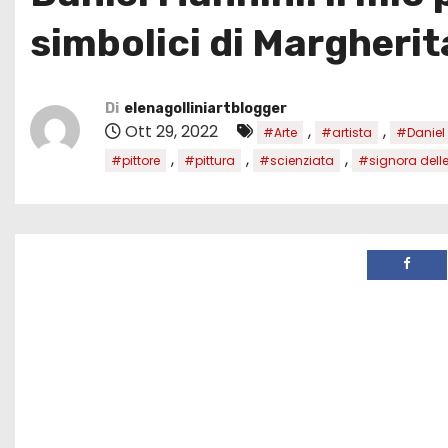
simbolici di Margheri
Di
elenagolliniartblogger
Ott 29, 2022
,
,
#Arte
#artista
#Daniel
,
,
,
#pittore
#pittura
#scienziata
#signora delle 