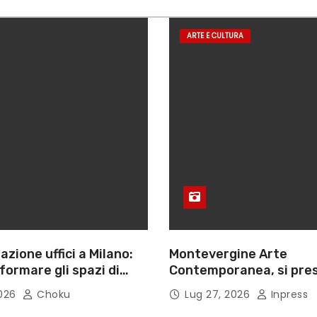
ARTE E CULTURA
azione uffici a Milano:
Montevergine Arte
ormare gli spazi di
Contemporanea, si pres
monografia dedicata a 
2026
Choku
Lug 27, 2026
Inpress
Adorno