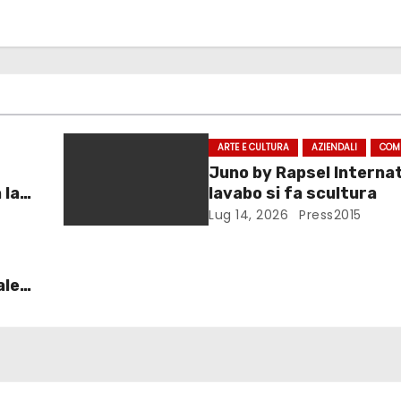
ARTE E CULTURA
AZIENDALI
COM
Juno by Rapsel Internati
 la
lavabo si fa scultura
a
Lug 14, 2026
Press2015
ale