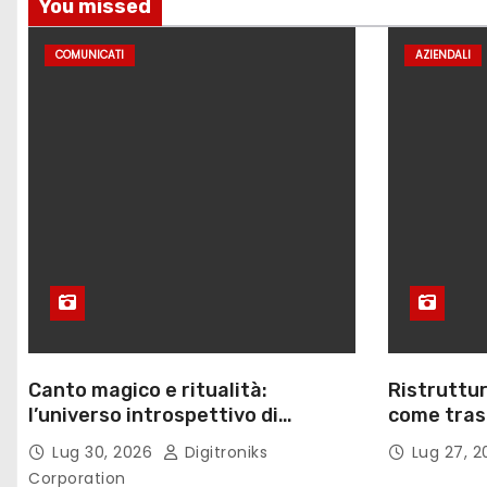
c
You missed
o
COMUNICATI
AZIENDALI
l
i
Canto magico e ritualità:
Ristruttur
l’universo introspettivo di
come trasf
Lilinanna
lavoro
Lug 30, 2026
Digitroniks
Lug 27, 
Corporation