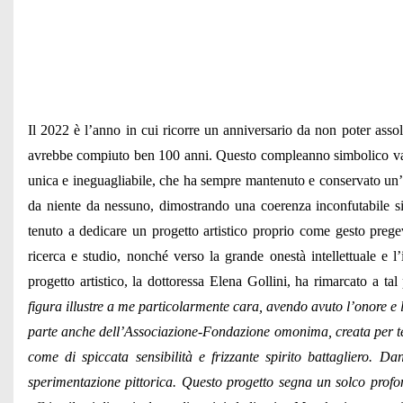
Il 2022 è l’anno in cui ricorre un anniversario da non poter asso
avrebbe compiuto ben 100 anni. Questo compleanno simbolico va c
unica e ineguagliabile, che ha sempre mantenuto e conservato un’a
da niente da nessuno, dimostrando una coerenza inconfutabile sia 
tenuto a dedicare un progetto artistico proprio come gesto preg
ricerca e studio, nonché verso la grande onestà intellettuale e l’
progetto artistico, la dottoressa Elena Gollini, ha rimarcato a tal
figura illustre a me particolarmente cara, avendo avuto l’onore e l
parte anche dell’Associazione-Fondazione omonima, creata per ten
come di spiccata sensibilità e frizzante spirito battagliero. D
sperimentazione pittorica. Questo progetto segna un solco profo