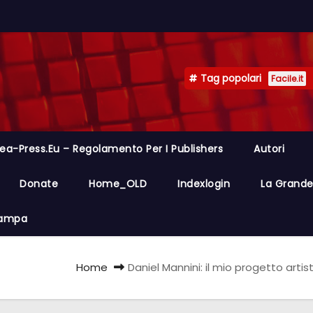
Tag popolari
Facile.it
ea-Press.eu – Regolamento Per I Publishers
Autori
Donate
Home_OLD
Indexlogin
La Grande 
Stampa
Home
Daniel Mannini: il mio progetto artis