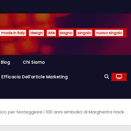
made in Italy
design
Arte
bagno
singolo
nuovo singolo
Blog
Chi Siamo
Efficacia Dell’article Marketing
tico per festeggiare i 100 anni simbolici di Margherita Hack