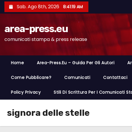
S
Sab. Ago 8th, 2026
8:41:19 AM
a
l
area-press.eu
t
a
comunicati stampa & press release
a
l
c
Home
Area-Press.eu – Guida Per Gli Autori
Ar
o
n
Come Pubblicare?
Comunicati
Contattaci
t
Policy Privacy
Stili Di Scrittura Per I Comunicati 
e
n
u
signora delle stelle
t
o