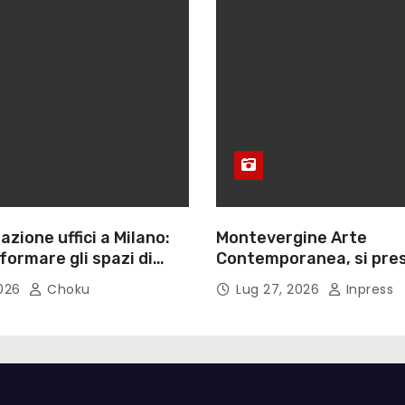
azione uffici a Milano:
Montevergine Arte
ormare gli spazi di
Contemporanea, si pres
monografia dedicata a 
2026
Choku
Lug 27, 2026
Inpress
Adorno