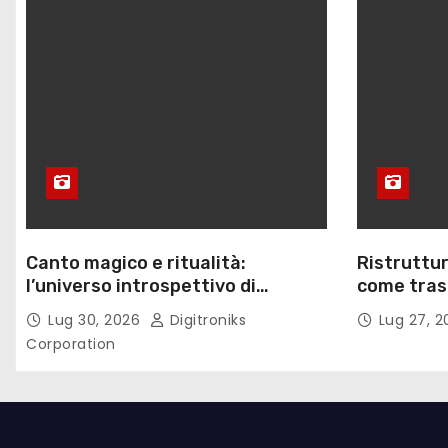
Canto magico e ritualità:
Ristruttur
l’universo introspettivo di
come trasf
Lilinanna
lavoro
Lug 30, 2026
Digitroniks
Lug 27, 
Corporation