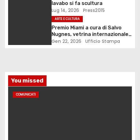
t
lavabo si fa scultura
Lug 14, 2026
Press2015
i
ARTE E CULTURA
c
Premio Miami a cura di Salvo
Nugnes, vetrina internazionale
o
per l’arte contemporanea
Gen 22, 2026
Ufficio Stampa
l
i
You missed
COMUNICATI