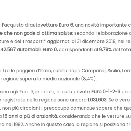
 l’acquisto di a
utovetture Euro 6
, una novità importante 
e che non gode di ottima salute;
secondo l’elaborazione 
utture e dei Trasporti* aggiornati al 31 dicembre 2019, nei reg
242.587
automobili Euro 0,
corrispondenti al
9,79%
del tota
to tra le peggiori d’Italia, subito dopo Campania, Sicilia, L
a regione supera la media nazionale (8,4%).
sino agli Euro 3; in totale, le auto private
Euro 0-1-2-3
pres
ne registrate nella regione sono ancora
1.031.603
. Se è vero
tto, non più circolanti, preoccupa comunque sapere che
qua
ha
15 anni o più di anzianità
, considerando che le vetture Eu
ra nel 1992. Anche in questo caso la regione si posiziona tr