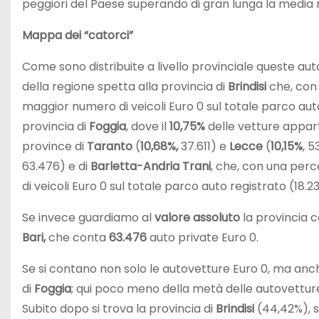
peggiori del Paese superando di gran lunga la media n
Mappa dei “catorci”
Come sono distribuite a livello provinciale queste au
della regione spetta alla provincia di
Brindisi
che, con 
maggior numero di veicoli Euro 0 sul totale parco auto r
provincia di
Foggia
, dove il
10,75%
delle vetture appart
province di
Taranto
(
10,68%,
37.611) e
Lecce
(
10,15%
, 
63.476) e di
Barletta-Andria Trani
, che, con una perc
di veicoli Euro 0 sul totale parco auto registrato (18.23
Se invece guardiamo al
valore assoluto
la provincia c
Bari,
che conta
63.476
auto private Euro 0.
Se si contano non solo le autovetture Euro 0, ma anch
di
Foggia
; qui poco meno della metà delle autovetture
Subito dopo si trova la provincia di
Brindisi
(44,42%), s