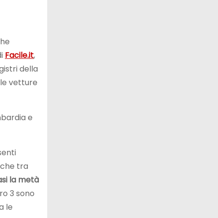
che
di
Facile.it
,
istri della
le vetture
ombardia e
enti
 che tra
si la metà
ro 3 sono
a le