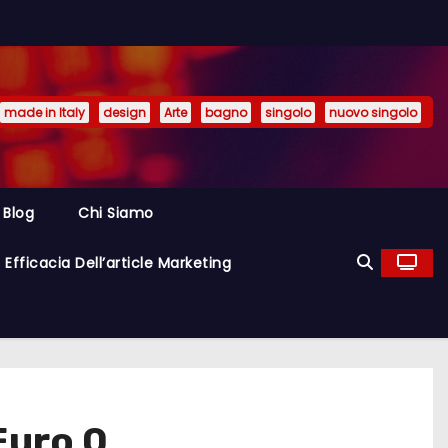
made in Italy
design
Arte
bagno
singolo
nuovo singolo
Blog
Chi Siamo
Efficacia Dell’article Marketing
Euro 0