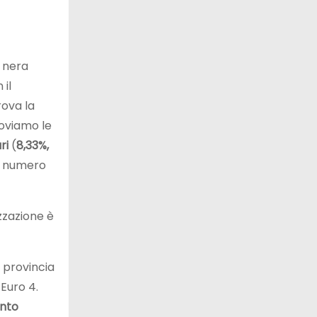
a nera
 il
rova la
roviamo le
ri
(
8,33%,
or numero
izzazione è
 provincia
Euro 4.
nto