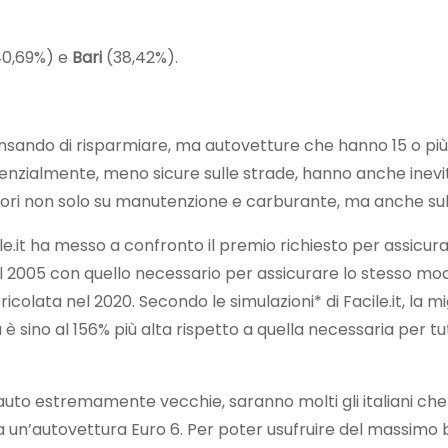
0,69%) e
Bari
(38,42%).
nsando di risparmiare, ma autovetture che hanno 15 o più 
enzialmente, meno sicure sulle strade, hanno anche inevit
iori non solo su manutenzione e carburante, ma anche sul
e.it ha messo a confronto il premio richiesto per assicur
nel 2005 con quello necessario per assicurare lo stesso mo
colata nel 2020. Secondo le simulazioni* di Facile.it, la mi
 è sino al 156% più alta rispetto a quella necessaria per tut
auto estremamente vecchie, saranno molti gli italiani ch
ta un’autovettura Euro 6. Per poter usufruire del massimo