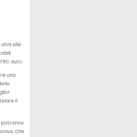
anni alle
abili
l’RC auto.
are una
dello
glior
elare il
e potranno
 bonus, che