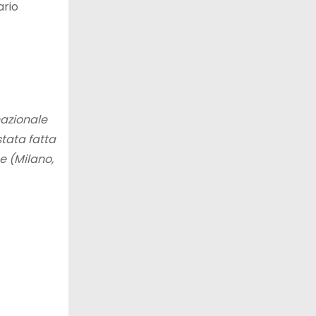
ario
nazionale
stata fatta
ne (Milano,