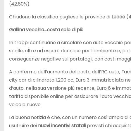
(42,60%).
Chiudono la classifica pugliese le province di
Lecce
(4
Gallina vecchia…costa solo di più
In troppi continuano a circolare con auto vecchie pe
spalle, oltre ad essere dannose per l’ambiente e, pot
conseguenze negative sul portafogli, con costi magg
A conferma dell’aumento del costo dell’RC auto, Facil
city car di cilindrata 1.200 cc, Euro 3 immatricolata 
d’auto, nella sua versione più recente, Euro 6 e immatri
tariffa disponibile online per assicurare l’auto vecchia
veicolo nuovo.
La buona notizia è che, con un numero così ampio di 
usufruire dei
nuovi incentivi statali
previsti chi acquis