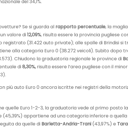
azionale del 34,1%.
tovetture? Se si guarda al
rapporto percentuale
, la magli
un valore di
12,09%
, risulta essere la provincia pugliese con
egistrato (31.422 auto private); alle spalle di Brindisi si t
iene alla categoria Euro 0 (38.272 veicoli). Subito dopo t
53.573). Chiudono la graduatoria regionale le province di
Ba
entuale di
8,30%,
risulta essere l’area pugliese con il min
3).
on più auto Euro 0 ancora iscritte nei registri della motor
e quelle Euro 1-2-3, la graduatoria vede al primo posto la
 (45,39%) appartiene ad una categoria inferiore a quella 
eguita da quelle di
Barletta-Andria-Trani
(43,97%) e
Tara