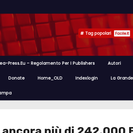
Tag popolari
Facile.it
ea-Press.eu – Regolamento Per I Publishers
Autori
Donate
Home_OLD
Indexlogin
La Grande 
Stampa
o ancora più di 242.000 