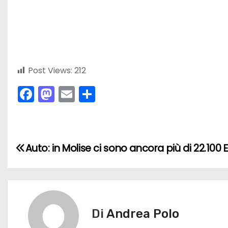
Post Views:
212
F
M
E
C
a
a
m
o
c
st
ai
n
e
o
l
di
N
Auto: in Molise ci sono ancora più di 22.100 
b
d
vi
a
o
o
di
v
o
n
k
i
Di
Andrea Polo