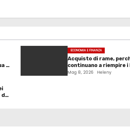
ECONOMIA E FINANZA
Acquisto di rame, perch
ua a
continuano a riempire i 
magazzini?
Mag 8, 2026
Heleny
ei
 da