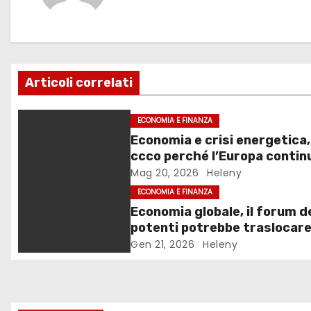
g
a
z
Articoli correlati
i
o
ECONOMIA E FINANZA
Economia e crisi energetica,
n
ccco perché l’Europa contin
fallire le risposte
Mag 20, 2026
Heleny
e
ECONOMIA E FINANZA
a
Economia globale, il forum d
potenti potrebbe traslocare
r
Davos
Gen 21, 2026
Heleny
t
i