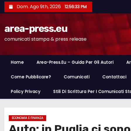
S
Dom. Ago 9th, 2026
12:56:34 PM
a
l
area-press.eu
t
a
comunicati stampa & press release
a
l
c
Home
Area-Press.eu – Guida Per Gli Autori
Ar
o
n
Come Pubblicare?
Comunicati
Contattaci
t
Policy Privacy
Stili Di Scrittura Per I Comunicati 
e
n
u
t
ECONOMIA E FINANZA
Auto: in Puglia ci son
o