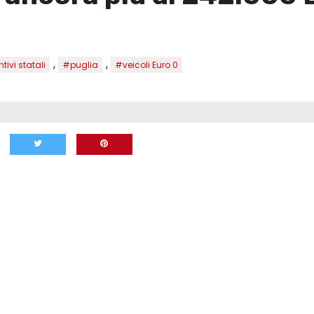
,
,
tivi statali
#puglia
#veicoli Euro 0