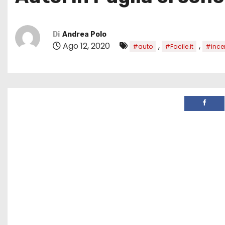
Di
Andrea Polo
Ago 12, 2020
,
,
#auto
#Facile.it
#incen