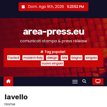
S
Dom. Ago 9th, 2026
5:23:53 PM
a
l
t
area-press.eu
a
a
comunicati stampa & press release
l
c
Tag popolari
o
Facile.it
made in Italy
design
Arte
bagno
singolo
n
nuovo singolo
t
e
n
u
lavello
t
o
Home