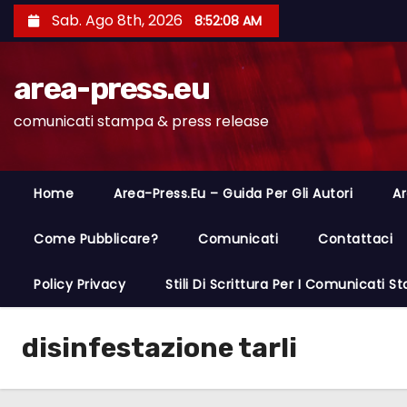
S
Sab. Ago 8th, 2026
8:52:09 AM
a
l
area-press.eu
t
a
comunicati stampa & press release
a
l
c
Home
Area-Press.eu – Guida Per Gli Autori
Ar
o
n
Come Pubblicare?
Comunicati
Contattaci
t
Policy Privacy
Stili Di Scrittura Per I Comunicati 
e
n
u
disinfestazione tarli
t
o