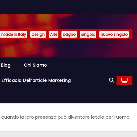
made in Italy
design
Arte
bagno
singolo
nuovo singolo
Blog
Chi Siamo
Efficacia Dell’article Marketing
o: quando la loro presenza può diventare letale per l’uomo