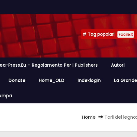
Tag popolari
Facile.it
ea-Press.eu – Regolamento Per I Publishers
Autori
Donate
Home_OLD
Indexlogin
La Grande 
Stampa
Home
Tarli del legn