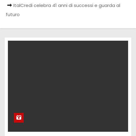
ItalCredi celebra 41 anni di successi e guarda al
futuro