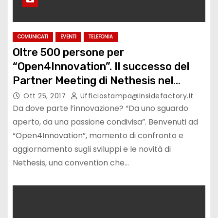
COMUNICATI
EVENTI
TELEFONIA
Oltre 500 persone per
“Open4Innovation”. Il successo del
Partner Meeting di Nethesis nel
segno dell’innovazione e della
Ott 25, 2017
Ufficiostampa@insidefactory.it
condivisione
Da dove parte l’innovazione? “Da uno sguardo
aperto, da una passione condivisa”. Benvenuti ad
“Open4Innovation”, momento di confronto e
aggiornamento sugli sviluppi e le novità di
Nethesis, una convention che…