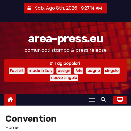
S
Sab. Ago 8th, 2026
9:27:15 AM
a
l
t
area-press.eu
a
a
comunicati stampa & press release
l
c
Tag popolari
o
Facile.it
made in Italy
design
Arte
bagno
singolo
n
nuovo singolo
t
e
n
u
Convention
t
o
Home