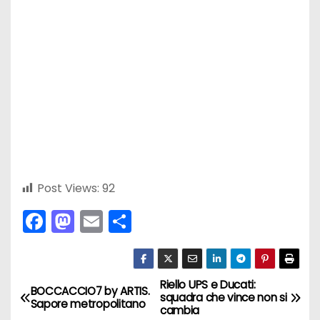
Post Views:
92
F
M
E
C
a
a
m
o
c
st
ai
n
e
o
l
di
Riello UPS e Ducati:
N
BOCCACCIO7 by ARTIS.
squadra che vince non si
Sapore metropolitano
b
d
vi
cambia