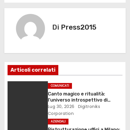
a
o
o
di
v
o
n
k
i
Di
Press2015
g
a
z
Articoli correlati
i
o
COMUNICATI
Canto magico e ritualità:
n
l’universo introspettivo di
Lilinanna
Lug 30, 2026
Digitroniks
e
Corporation
a
AZIENDALI
Ristrutturazione uffici a Milano: