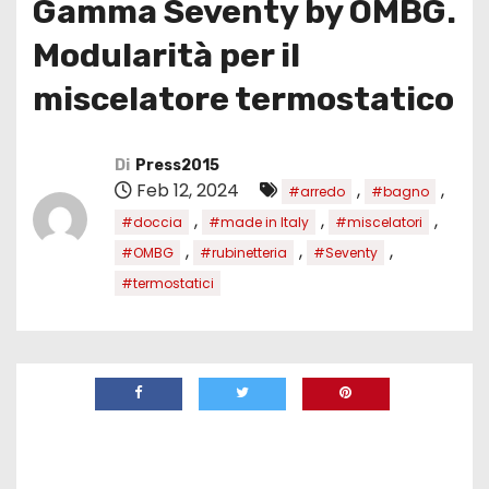
Gamma Seventy by OMBG.
Modularità per il
miscelatore termostatico
Di
Press2015
Feb 12, 2024
,
,
#arredo
#bagno
,
,
,
#doccia
#made in Italy
#miscelatori
,
,
,
#OMBG
#rubinetteria
#Seventy
#termostatici