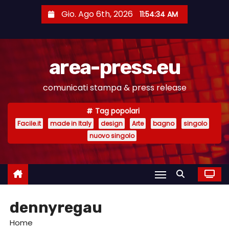
S
Gio. Ago 6th, 2026
11:54:34 AM
a
l
t
area-press.eu
a
a
comunicati stampa & press release
l
c
Tag popolari
o
Facile.it
made in Italy
design
Arte
bagno
singolo
n
nuovo singolo
t
e
n
u
dennyregau
t
o
Home