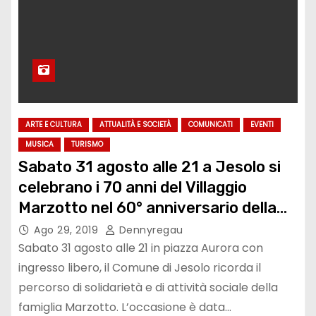
ARTE E CULTURA
ATTUALITÀ E SOCIETÀ
COMUNICATI
EVENTI
MUSICA
TURISMO
Sabato 31 agosto alle 21 a Jesolo si
celebrano i 70 anni del Villaggio
Marzotto nel 60° anniversario della
Fondazione.
Ago 29, 2019
Dennyregau
Sabato 31 agosto alle 21 in piazza Aurora con
ingresso libero, il Comune di Jesolo ricorda il
percorso di solidarietà e di attività sociale della
famiglia Marzotto. L’occasione è data…