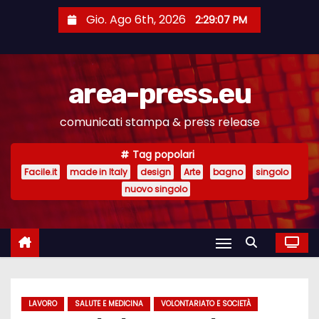
S
Gio. Ago 6th, 2026
2:29:08 PM
a
l
t
area-press.eu
a
a
comunicati stampa & press release
l
c
Tag popolari
o
Facile.it
made in Italy
design
Arte
bagno
singolo
n
nuovo singolo
t
e
n
u
t
LAVORO
SALUTE E MEDICINA
VOLONTARIATO E SOCIETÀ
o