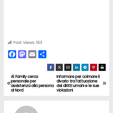
Post Views:
183
F
M
E
C
a
a
m
o
c
st
ai
n
e
o
l
di
A1 Family cerca
Informare per colmare il
N
personale per
divario tra l’attuazione
b
d
vi
assistenza alla persona
dei diritti umani e le sue
a
al Nord
violazioni
o
o
di
v
o
n
k
i