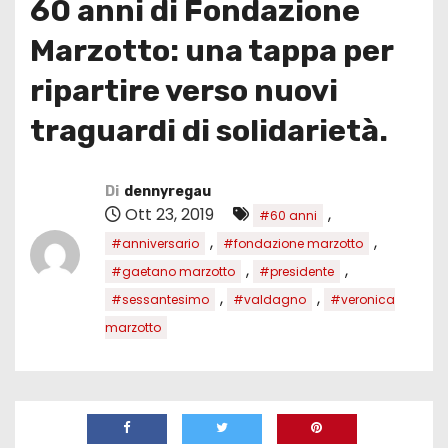
60 anni di Fondazione
Marzotto: una tappa per
ripartire verso nuovi
traguardi di solidarietà.
Di
dennyregau
Ott 23, 2019
,
#60 anni
,
,
#anniversario
#fondazione marzotto
,
,
#gaetano marzotto
#presidente
,
,
#sessantesimo
#valdagno
#veronica
marzotto