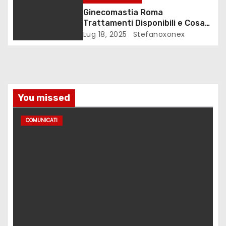
i
Ginecomastia Roma
c
Trattamenti Disponibili e Cosa
Aspettarsi
Lug 18, 2025
Stefanoxonex
o
l
i
You missed
COMUNICATI