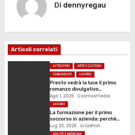
Di
dennyregau
g
a
z
i
Articoli correlati
o
ALTRI/VARI
ARTE E CULTURA
n
COMUNICATI
LAVORO
Presto vedrà la luce il primo
e
romanzo divulgativo
dell’esperto Emmanuele
Ago 1, 2025
Cosmosmedia
a
Macaluso, attraverso il quale
LAVORO
racconterà le tecniche del
r
La formazione per il primo
marketing sporco.
soccorso in azienda: perchè
t
farla
Lug 23, 2025
Ictadmin
SALUTE E MEDICINA