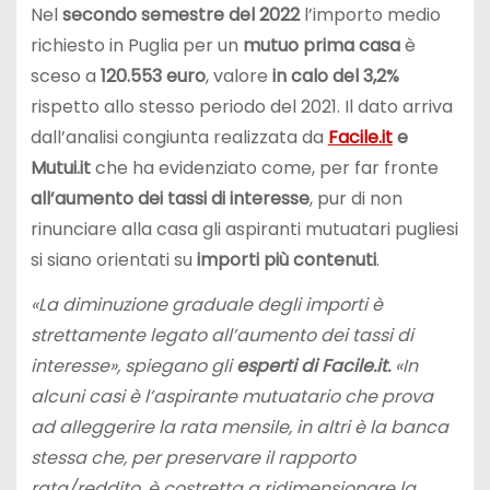
Nel
secondo semestre del 2022
l’importo medio
richiesto in Puglia per un
mutuo prima casa
è
sceso a
120.553 euro
, valore
in calo del 3,2%
rispetto allo stesso periodo del 2021. Il dato arriva
dall’analisi congiunta realizzata da
Facile.it
e
Mutui.it
che ha evidenziato come, per far fronte
all’aumento dei tassi di interesse
, pur di non
rinunciare alla casa gli aspiranti mutuatari pugliesi
si siano orientati su
importi più contenuti
.
«La diminuzione graduale degli importi è
strettamente legato all’aumento dei tassi di
interesse»,
spiegano gli
esperti di Facile.it.
«In
alcuni casi è l’aspirante mutuatario che prova
ad alleggerire la rata mensile, in altri è la banca
stessa che, per preservare il rapporto
rata/reddito, è costretta a ridimensionare la