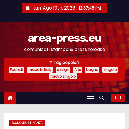
S
Lun. Ago 10th, 2026
12:37:46 PM
a
l
t
area-press.eu
a
a
comunicati stampa & press release
l
c
Tag popolari
o
Facile.it
made in Italy
design
Arte
bagno
singolo
n
nuovo singolo
t
e
n
u
t
ECONOMIA E FINANZA
o