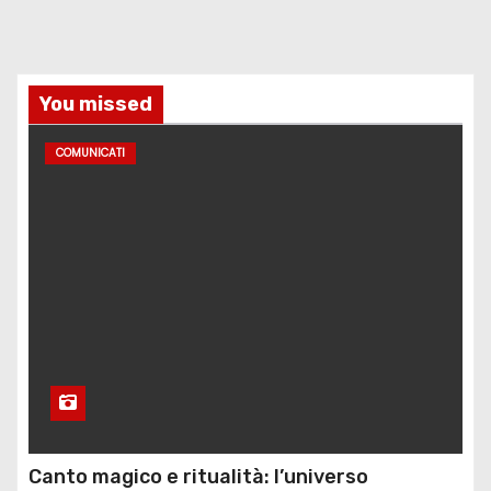
o
l
You missed
i
COMUNICATI
Canto magico e ritualità: l’universo