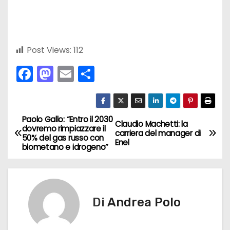
Post Views:
112
F
M
E
C
a
a
m
o
c
st
ai
n
e
o
l
di
Paolo Gallo: “Entro il 2030
N
Claudio Machetti: la
dovremo rimpiazzare il
carriera del manager di
b
d
vi
50% del gas russo con
a
Enel
biometano e idrogeno”
o
o
di
v
o
n
k
i
Di
Andrea Polo
g