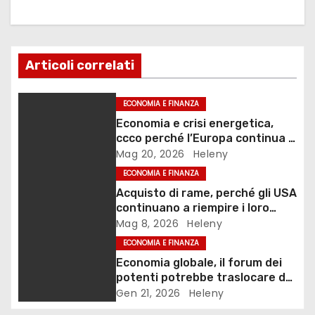
a
z
i
Articoli correlati
o
ECONOMIA E FINANZA
n
Economia e crisi energetica,
ccco perché l’Europa continua a
e
fallire le risposte
Mag 20, 2026
Heleny
ECONOMIA E FINANZA
a
Acquisto di rame, perché gli USA
r
continuano a riempire i loro
magazzini?
Mag 8, 2026
Heleny
t
ECONOMIA E FINANZA
Economia globale, il forum dei
i
potenti potrebbe traslocare da
Davos
Gen 21, 2026
Heleny
c