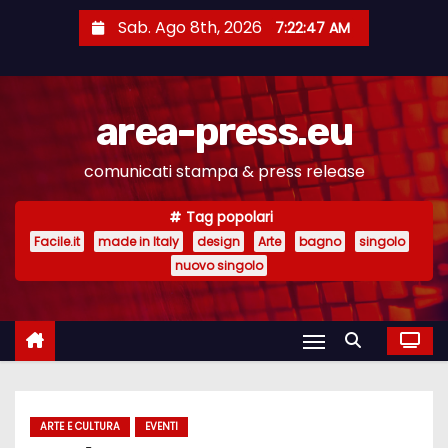
S
Sab. Ago 8th, 2026
7:22:48 AM
a
l
t
area-press.eu
a
a
comunicati stampa & press release
l
c
Tag popolari
o
Facile.it
made in Italy
design
Arte
bagno
singolo
n
nuovo singolo
t
e
n
u
t
ARTE E CULTURA
EVENTI
o