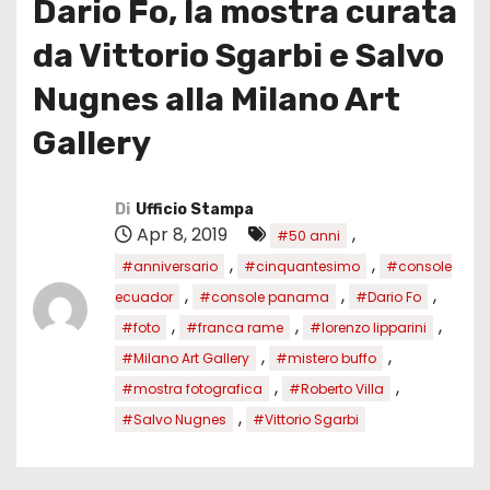
Dario Fo, la mostra curata
da Vittorio Sgarbi e Salvo
Nugnes alla Milano Art
Gallery
Di
Ufficio Stampa
Apr 8, 2019
,
#50 anni
,
,
#anniversario
#cinquantesimo
#console
,
,
,
ecuador
#console panama
#Dario Fo
,
,
,
#foto
#franca rame
#lorenzo lipparini
,
,
#Milano Art Gallery
#mistero buffo
,
,
#mostra fotografica
#Roberto Villa
,
#Salvo Nugnes
#Vittorio Sgarbi