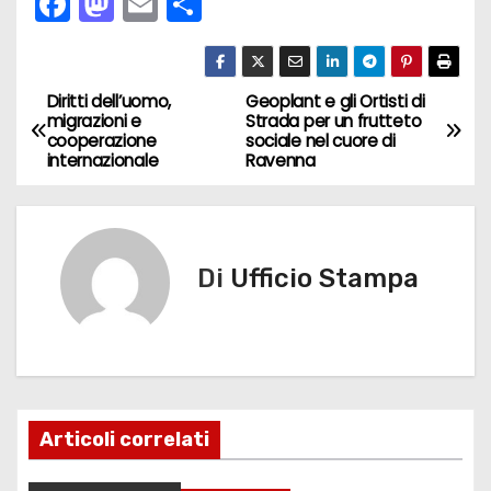
F
M
E
C
a
a
m
o
c
st
ai
n
e
o
l
di
Diritti dell’uomo,
Geoplant e gli Ortisti di
N
migrazioni e
Strada per un frutteto
b
d
vi
cooperazione
sociale nel cuore di
a
internazionale
Ravenna
o
o
di
v
o
n
k
i
Di
Ufficio Stampa
g
a
z
i
Articoli correlati
o