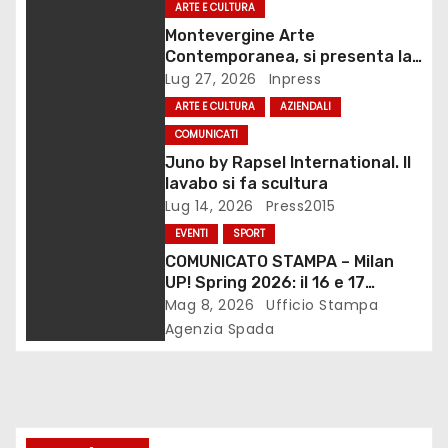
ARTE E CULTURA
n
Montevergine Arte
Contemporanea, si presenta la
e
monografia dedicata a Eliana
Lug 27, 2026
Inpress
Adorno
ARTE E CULTURA
AZIENDALI
a
COMUNICATI
r
Juno by Rapsel International. Il
lavabo si fa scultura
t
Lug 14, 2026
Press2015
i
EVENTI
SPORT
COMUNICATO STAMPA – Milan
c
UP! Spring 2026: il 16 e 17
maggio il Monte Stella
Mag 8, 2026
Ufficio Stampa
o
Agenzia Spada
l
i