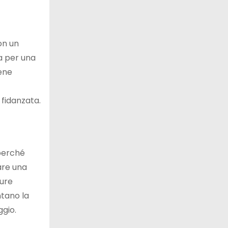
on un
a per una
ene
 fidanzata.
 perché
are una
ure
tano la
ggio.