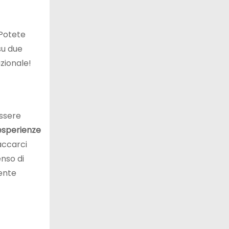
. Potete
su due
zionale!
essere
esperienze
accarci
nso di
mente