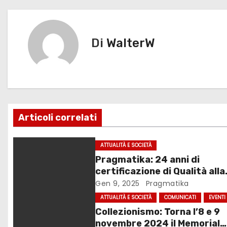
o
o
di
v
o
n
k
i
Di
WalterW
g
a
z
Articoli correlati
i
o
ATTUALITÀ E SOCIETÀ
Pragmatika: 24 anni di
n
certificazione di Qualità alla
base della crescita
Gen 9, 2025
Pragmatika
e
ATTUALITÀ E SOCIETÀ
COMUNICATI
EVENTI
a
Collezionismo: Torna l’8 e 9
novembre 2024 il Memorial