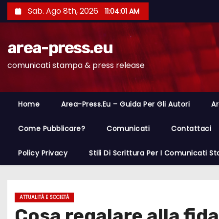
S
Sab. Ago 8th, 2026
11:04:02 AM
a
l
area-press.eu
t
a
comunicati stampa & press release
a
l
c
Home
Area-Press.eu – Guida Per Gli Autori
Ar
o
n
Come Pubblicare?
Comunicati
Contattaci
t
Policy Privacy
Stili Di Scrittura Per I Comunicati 
e
n
u
t
ATTUALITÀ E SOCIETÀ
Cosa regalare alla fid
o