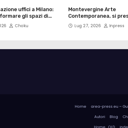
azione uffici a Milano:
Montevergine Arte
ormare gli spazi di
Contemporanea, si pres
monografia dedicata a 
2026
Choku
Lug 27, 2026
Inpress
Adorno
Home
area-press.eu – Gui
Autori
Blog
Ch
Home_OLD
inde