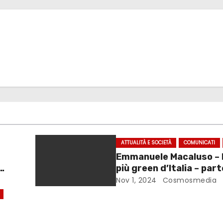
ATTUALITÀ E SOCIETÀ
COMUNICATI
Emmanuele Macaluso – l
più green d’Italia – parteciperà
agli Open Masters Seri
Nov 1, 2024
Cosmosmedia
2027