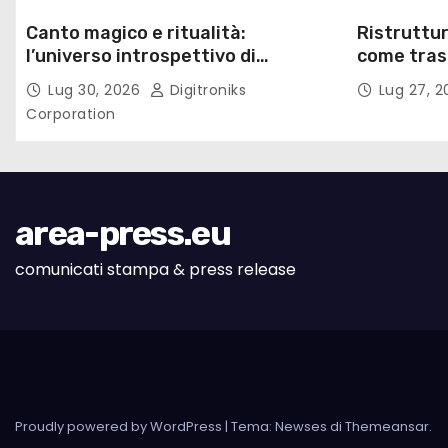
Canto magico e ritualità:
Ristruttur
l’universo introspettivo di
come trasf
Lilinanna
lavoro
Lug 30, 2026
Digitroniks
Lug 27, 
Corporation
area-press.eu
comunicati stampa & press release
Proudly powered by WordPress
|
Tema: Newses di
Themeansar
.