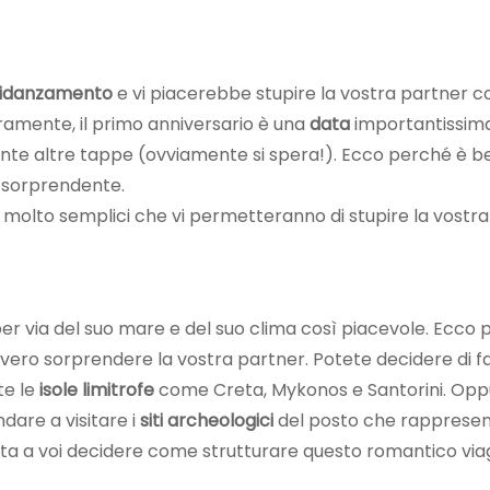
 fidanzamento
e vi piacerebbe stupire la vostra partner c
ramente, il primo anniversario è una
data
importantissim
ante altre tappe (ovviamente si spera!). Ecco perché è b
e sorprendente.
molto semplici che vi permetteranno di stupire la vostra
r via del suo mare e del suo clima così piacevole. Ecco
ero sorprendere la vostra partner. Potete decidere di f
tte le
isole limitrofe
come Creta, Mykonos e Santorini. Opp
are a visitare i
siti archeologici
del posto che rappresen
 sta a voi decidere come strutturare questo romantico via