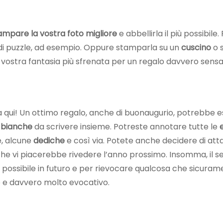
ampare la vostra foto migliore
e abbellirla il più possibile
a di puzzle, ad esempio. Oppure stamparla su un
cuscino
o 
 vostra fantasia più sfrenata per un regalo davvero sensa
a qui! Un ottimo regalo, anche di buonaugurio, potrebbe 
e bianche
da scrivere insieme. Potreste annotare tutte le
e, alcune
dediche
e così via. Potete anche decidere di att
e vi piacerebbe rivedere l’anno prossimo. Insomma, il se
iù possibile in futuro e per rievocare qualcosa che sicura
o e davvero molto evocativo.