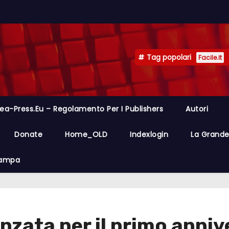
Tag popolari
Facile.it
ea-Press.eu – Regolamento Per I Publishers
Autori
Donate
Home_OLD
Indexlogin
La Grande 
Stampa
anzata per il primo anniv