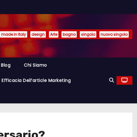
made in Italy
design
Arte
bagno
singolo
nuovo singolo
Blog
Chi Siamo
Efficacia Dell’article Marketing
ersario?