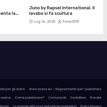
Juno by Rapsel International. Il
enta la
lavabo si fa scultura
Eliana
Lug 14, 2026
Press2015
da per gli autori
area-press.eu – Regolamento per i publishers
i siamo
Come pubblicare?
Comunicati
Contattaci
Donate
xlogin
La grande efficacia dell’article marketing
Policy Privacy