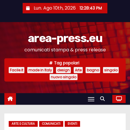
S
Lun. Ago 10th, 2026
12:28:44 PM
a
l
t
area-press.eu
a
a
comunicati stampa & press release
l
c
Tag popolari
o
Facile.it
made in Italy
design
Arte
bagno
singolo
n
nuovo singolo
t
e
n
u
t
ARTE E CULTURA
COMUNICATI
EVENTI
o