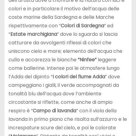
dell’artista dove a trionfare è la natura con luci e
colori e in particolare il motivo dell’acqua delle
coste marine della Sardegna e delle Marche
rispettivamente con “
Colori di Sardegna
” ed
“
Estate marchigiana
” dove lo sguardo si lascia
catturare da avvolgenti riflessi di colori che
uniscono cielo e mare; elemento dell’acqua che
culla e accarezza le bianche
“Ninfee”
leggere
come ballerine. Intense poi le atmosfere lungo
l’Adda del dipinto “
I colori del fiume Adda
” dove
campeggiano i gialli, il verde accompagnati da
tonalità blu dell’acqua dove l’ambiente
circostante si riflette, come anche di ampio
respiro è “
Campo di lavanda
” con il viola della
lavanda in primo piano che risalta sull’azzurro e le
increspature scure del cielo, e poi le colorate