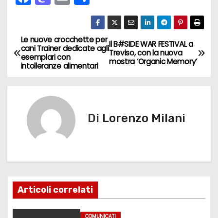
a
a
m
o
c
st
ai
n
e
o
l
di
Le nuove crocchette per
N
Il B#SIDE WAR FESTIVAL a
cani Trainer dedicate agli
Treviso, con la nuova
b
d
vi
esemplari con
a
mostra ‘Organic Memory’
intolleranze alimentari
o
o
di
v
o
n
k
i
Di
Lorenzo Milani
g
a
z
i
Articoli correlati
o
COMUNICATI