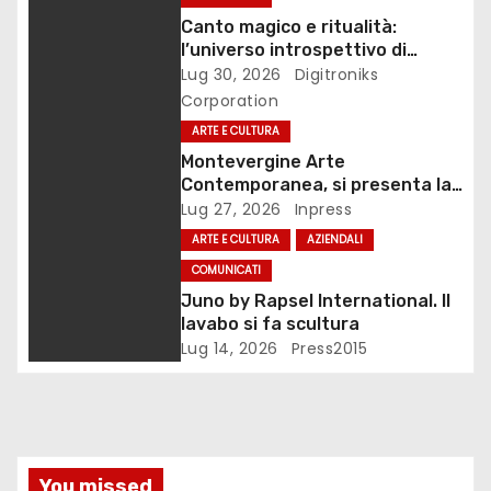
n
Canto magico e ritualità:
l’universo introspettivo di
e
Lilinanna
Lug 30, 2026
Digitroniks
Corporation
a
ARTE E CULTURA
r
Montevergine Arte
Contemporanea, si presenta la
t
monografia dedicata a Eliana
Lug 27, 2026
Inpress
Adorno
ARTE E CULTURA
AZIENDALI
i
COMUNICATI
c
Juno by Rapsel International. Il
lavabo si fa scultura
o
Lug 14, 2026
Press2015
l
i
You missed