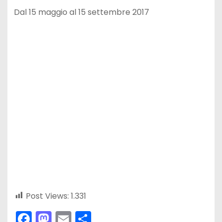
Dal 15 maggio al 15 settembre 2017
Post Views:
1.331
F
M
E
C