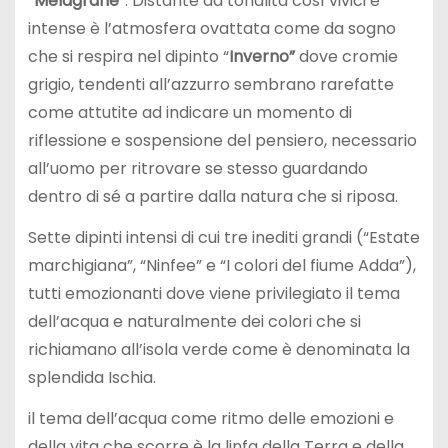
“
Melagrane
”. Distante da tonalità così vivici e
intense è l’atmosfera ovattata come da sogno
che si respira nel dipinto “
Inverno”
dove cromie
grigio, tendenti all’azzurro sembrano rarefatte
come attutite ad indicare un momento di
riflessione e sospensione del pensiero, necessario
all’uomo per ritrovare se stesso guardando
dentro di sé a partire dalla natura che si riposa.
Sette dipinti intensi di cui tre inediti grandi (“Estate
marchigiana”, “Ninfee” e “I colori del fiume Adda”),
tutti emozionanti dove viene privilegiato il tema
dell’acqua e naturalmente dei colori che si
richiamano all’isola verde come è denominata la
splendida Ischia.
il tema dell’acqua come ritmo delle emozioni e
della vita che scorre è la linfa della Terra e della