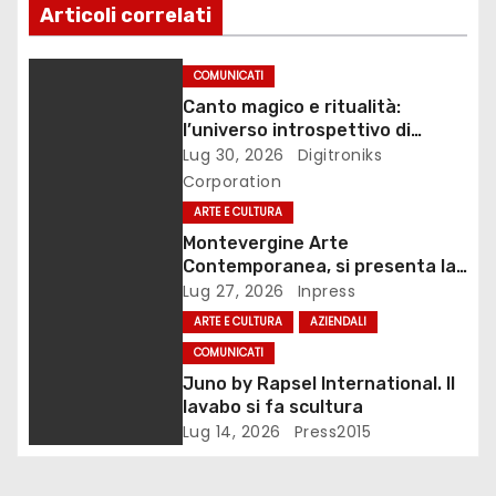
o
Articoli correlati
n
COMUNICATI
e
Canto magico e ritualità:
l’universo introspettivo di
a
Lilinanna
Lug 30, 2026
Digitroniks
Corporation
r
ARTE E CULTURA
t
Montevergine Arte
Contemporanea, si presenta la
i
monografia dedicata a Eliana
Lug 27, 2026
Inpress
Adorno
ARTE E CULTURA
AZIENDALI
c
COMUNICATI
o
Juno by Rapsel International. Il
lavabo si fa scultura
l
Lug 14, 2026
Press2015
i