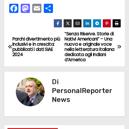
F
M
E
C
a
a
m
o
c
st
ai
n
e
o
l
di
“Senza Riserve. Storie di
N
Parchi divertimento più
Nativi Americani” – Una
b
d
vi
inclusivi e in crescita:
nuova e originale voce
a
pubblicati i dati SIAE
nella letteratura italiana
o
o
di
2024
dedicata agli Indiani
v
d’America
o
n
k
i
Di
g
PersonalReporter
a
News
z
i