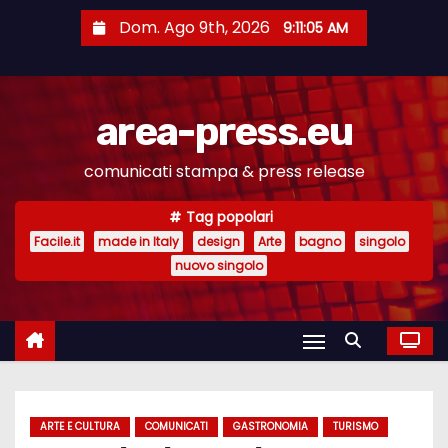
S
Dom. Ago 9th, 2026
9:11:06 AM
a
l
t
area-press.eu
a
a
comunicati stampa & press release
l
c
Tag popolari
o
Facile.it
made in Italy
design
Arte
bagno
singolo
n
nuovo singolo
t
e
n
u
t
ARTE E CULTURA
COMUNICATI
GASTRONOMIA
TURISMO
o