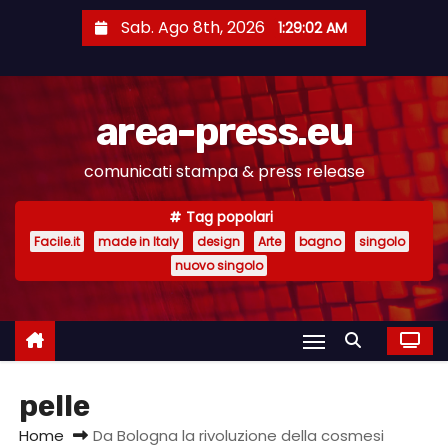
S
Sab. Ago 8th, 2026
1:29:02 AM
a
l
t
area-press.eu
a
a
comunicati stampa & press release
l
c
Tag popolari
o
Facile.it
made in Italy
design
Arte
bagno
singolo
n
nuovo singolo
t
e
n
u
pelle
t
o
Home
Da Bologna la rivoluzione della cosmesi