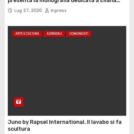
presenta la monografia dedicata a Eliana
Adorno
Lug 27, 2026
Inpress
ARTE E CULTURA
AZIENDALI
COMUNICATI
Juno by Rapsel International. Il lavabo si fa
scultura