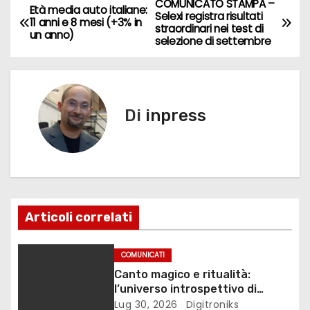
e
o
l
di
COMUNICATO STAMPA –
N
Età media auto italiane:
Selexi registra risultati
11 anni e 8 mesi (+3% in
b
d
vi
straordinari nei test di
a
un anno)
selezione di settembre
o
o
di
v
o
n
k
i
Di
inpress
g
a
z
i
Articoli correlati
o
COMUNICATI
n
Canto magico e ritualità:
l’universo introspettivo di
e
Lilinanna
Lug 30, 2026
Digitroniks