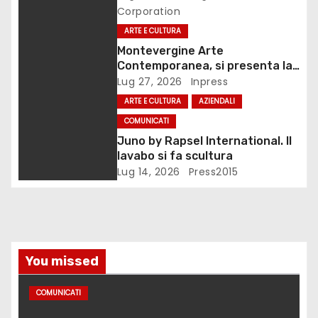
Corporation
a
ARTE E CULTURA
r
Montevergine Arte
Contemporanea, si presenta la
t
monografia dedicata a Eliana
Lug 27, 2026
Inpress
Adorno
ARTE E CULTURA
AZIENDALI
i
COMUNICATI
c
Juno by Rapsel International. Il
lavabo si fa scultura
o
Lug 14, 2026
Press2015
l
i
You missed
COMUNICATI