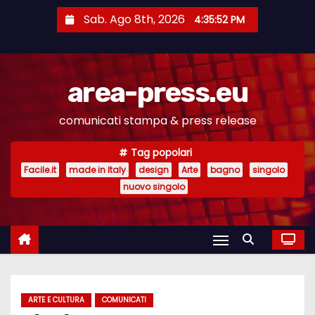
S
Sab. Ago 8th, 2026
4:35:52 PM
a
l
t
area-press.eu
a
a
comunicati stampa & press release
l
c
Tag popolari
o
Facile.it
made in Italy
design
Arte
bagno
singolo
n
nuovo singolo
t
e
n
u
t
ARTE E CULTURA
COMUNICATI
o