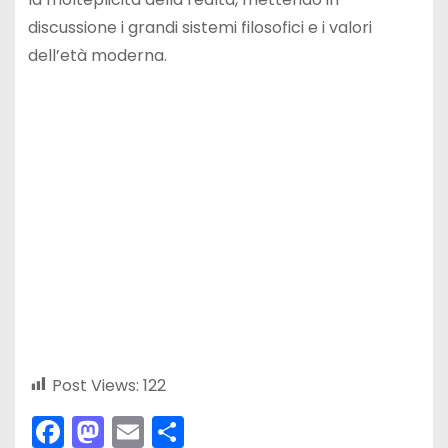
discussione i grandi sistemi filosofici e i valori
dell’età moderna.
Post Views:
122
F
M
E
C