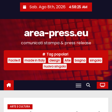
S
Sab. Ago 8th, 2026
4:58:25 AM
a
l
t
area-press.eu
a
a
comunicati stampa & press release
l
c
Tag popolari
o
Facile.it
made in Italy
design
Arte
bagno
singolo
n
nuovo singolo
t
e
n
u
t
ARTE E CULTURA
o