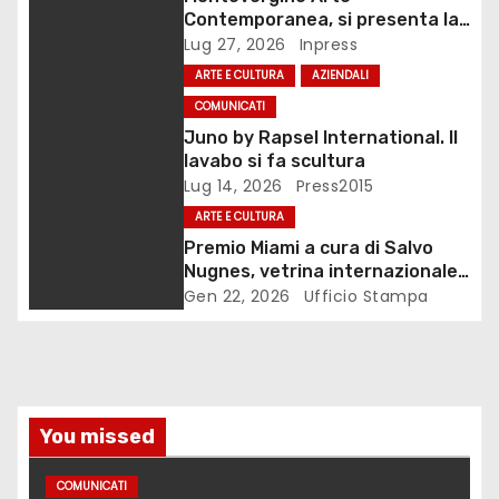
n
Contemporanea, si presenta la
monografia dedicata a Eliana
Lug 27, 2026
Inpress
e
Adorno
ARTE E CULTURA
AZIENDALI
a
COMUNICATI
Juno by Rapsel International. Il
r
lavabo si fa scultura
Lug 14, 2026
Press2015
t
ARTE E CULTURA
i
Premio Miami a cura di Salvo
Nugnes, vetrina internazionale
c
per l’arte contemporanea
Gen 22, 2026
Ufficio Stampa
o
l
i
You missed
COMUNICATI