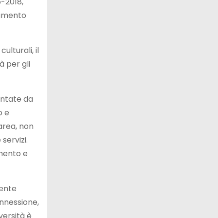
6-2018,
lamento
lturali, il
 per gli
entate da
o e
area, non
servizi.
amento e
mente
onnessione,
versità è