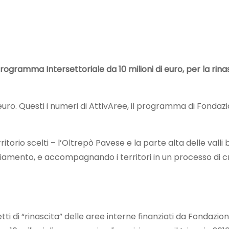
ogramma Intersettoriale da 10 milioni di euro, per la rina
i euro. Questi i numeri di AttivAree, il programma di Fondaz
rritorio scelti – l’Oltrepò Pavese e la parte alta delle valli
amento, e accompagnando i territori in un processo di c
ti di “rinascita” delle aree interne finanziati da Fondazio