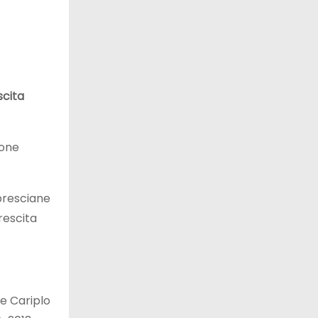
scita
ione
 bresciane
rescita
ne Cariplo