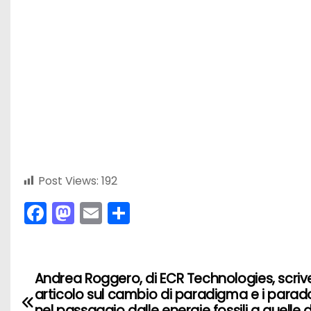
Post Views:
192
F
M
E
C
a
a
m
o
c
st
ai
n
e
o
l
di
Andrea Roggero, di ECR Technologies, scriv
N
articolo sul cambio di paradigma e i parad
b
d
vi
nel passaggio dalle energie fossili a quelle 