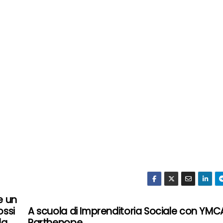
e un
ossi
A scuola di Imprenditoria Sociale con YMC
da
Parthenope