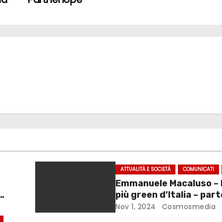
ATTUALITÀ E SOCIETÀ
COMUNICATI
Emmanuele Macaluso – l
più green d’Italia – parteciperà
agli Open Masters Seri
Nov 1, 2024
Cosmosmedia
2027