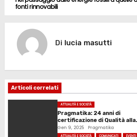
a
o
o
di
fonti rinnovabili
v
o
n
k
i
g
Di
lucia masutti
a
z
i
Articoli correlati
o
n
ATTUALITÀ E SOCIETÀ
Pragmatika: 24 anni di
e
certificazione di Qualità alla
a
base della crescita
Gen 9, 2025
Pragmatika
ATTUALITÀ E SOCIETÀ
COMUNICATI
EVENTI