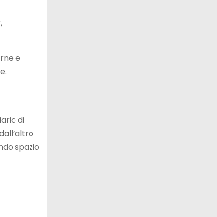
,
erne e
e.
ario di
dall’altro
endo spazio