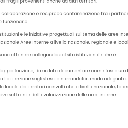
i fragili provenienti anche da altri territori.
 di collaborazione e reciproca contaminazione tra i partner
e funzionano.
ituzioni e le iniziative progettuali sul tema delle aree int
zionale Aree Interne a livello nazionale, regionale e local
sono ottenere collegandosi al sito istituzionale che è
 doppia funzione, da un lato documentare come fosse un di
ndo l’attenzione sugli stessi e narrandoli in modo adeguato; 
 locale dei territori coinvolti che a livello nazionale, fac
e sul fronte della valorizzazione delle aree interne.