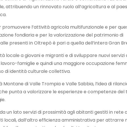
le, attribuendo un rinnovato ruolo all’agricoltura e al pae
ca.
promuovere l’attività agricola multifunzionale e per ques
ione fondiaria e per la valorizzazione del patrimonio di
falle presenti in Oltrepò è pari a quella dell’intera Gran B
tà locale a giovani e migranti e di sviluppare nuovi servizi
ne lavoro-famiglie e quindi una maggiore occupazione femm
o di identità culturale collettiva.
à Montane di Valle Trompia e Valle Sabbia, l’idea di rilanc
, che punta a valorizzare le esperienze e competenze del t
ie.
”: da un lato servizi di prossimità agli abitanti gestiti in ret
ti locali, dall’altro efficienza amministrativa per attrarre 