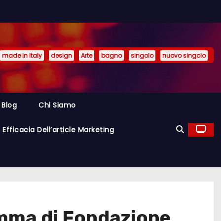
made in Italy
design
Arte
bagno
singolo
nuovo singolo
Blog
Chi Siamo
Efficacia Dell’article Marketing
ramma di Fondazione