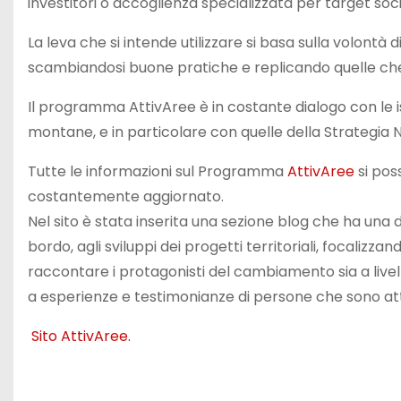
investitori o accoglienza specializzata per target social
La leva che si intende utilizzare si basa sulla volontà
scambiandosi buone pratiche e replicando quelle ch
Il programma AttivAree è in costante dialogo con le ist
montane, e in particolare con quelle della Strategia Na
Tutte le informazioni sul Programma
AttivAree
si pos
costantemente aggiornato.
Nel sito è stata inserita una sezione blog che ha una
bordo, agli sviluppi dei progetti territoriali, focalizza
raccontare i protagonisti del cambiamento sia a livello
a esperienze e testimonianze di persone che sono attiv
Sito AttivAree.