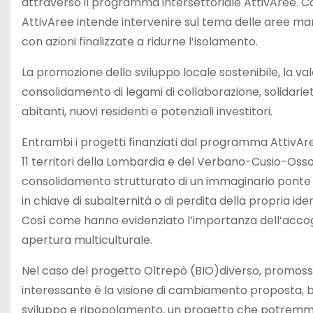
attraverso il programma intersettoriale AttivAree. Con 
AttivAree intende intervenire sul tema delle aree ma
con azioni finalizzate a ridurne l’isolamento.
La promozione dello sviluppo locale sostenibile, la valo
consolidamento di legami di collaborazione, solidarie
abitanti, nuovi residenti e potenziali investitori.
Entrambi i progetti finanziati dal programma AttivAre
11 territori della Lombardia e del Verbano-Cusio-Ossol
consolidamento strutturato di un immaginario ponte ver
in chiave di subalternità o di perdita della propria i
Così come hanno evidenziato l’importanza dell’accogli
apertura multiculturale.
Nel caso del progetto Oltrepò (BIO)diverso, promoss
interessante è la visione di cambiamento proposta, b
sviluppo e ripopolamento, un progetto che potremmo d