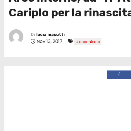
Cariplo per la rinascit
Di
lucia masutti
Nov 13, 2017
#aree interne