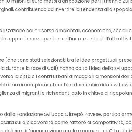
10 milioni di euro messi a disposizione per il triennio 201
rginali, contribuendo ad invertire la tendenza allo spopo
rizzazione delle risorse ambientali, economiche, sociali e cu
tà e appartenenza puntano all’incremento dell’attrattività
e (che sono stati selezionati tra le idee progettuali pres
a durante la fase di Call) hanno colto l’idea dello svilupp
so la città e i centri urbani di maggiori dimensioni dell’
dentità ma di complementarietà e di scambio di know how e 
enza di migranti e richiedenti asilo in chiave di ripopol
o dalla Fondazione Sviluppo Oltrepò Pavese, particolar
asata sulla biodiversità come fattore di competitività, c
efinire di “rigenerazione rurale e comunitaria”. La biodi