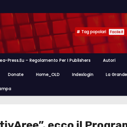
Tag popolari
Facile.it
ea-Press.eu – Regolamento Per I Publishers
Autori
Donate
Home_OLD
Indexlogin
La Grande 
Stampa
ttivAree”, ecco il Prog