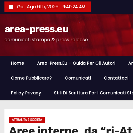
S
Gio. Ago 6th, 2026
9:40:25 AM
a
l
area-press.eu
t
a
comunicati stampa & press release
a
l
c
Home
Area-Press.eu – Guida Per Gli Autori
Ar
o
n
Come Pubblicare?
Comunicati
Contattaci
t
Policy Privacy
Stili Di Scrittura Per I Comunicati 
e
n
u
t
ATTUALITÀ E SOCIETÀ
Aree interne, da “ri-A
o