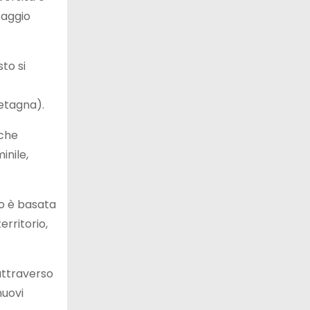
saggio
to si
retagna).
 che
inile,
io è basata
erritorio,
e attraverso
nuovi