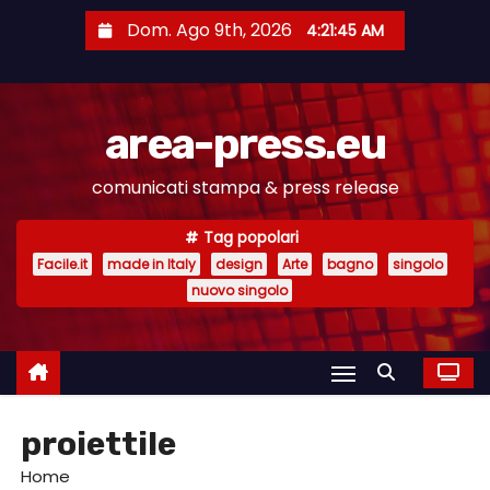
S
Dom. Ago 9th, 2026
4:21:46 AM
a
l
t
area-press.eu
a
a
comunicati stampa & press release
l
c
Tag popolari
o
Facile.it
made in Italy
design
Arte
bagno
singolo
n
nuovo singolo
t
e
n
u
proiettile
t
o
Home