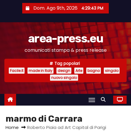
S
Dom. Ago 9th, 2026
4:29:43 PM
a
l
t
area-press.eu
a
a
comunicati stampa & press release
l
c
Tag popolari
o
Facile.it
made in Italy
design
Arte
bagno
singolo
n
nuovo singolo
t
e
n
u
marmo di Carrara
t
o
Home
Roberto Piaia ad Art Capital di Parigi