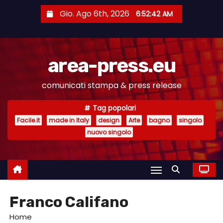
S
Gio. Ago 6th, 2026
6:52:42 AM
a
l
t
area-press.eu
a
a
comunicati stampa & press release
l
c
Tag popolari
o
Facile.it
made in Italy
design
Arte
bagno
singolo
n
nuovo singolo
t
e
n
u
Franco Califano
t
o
Home