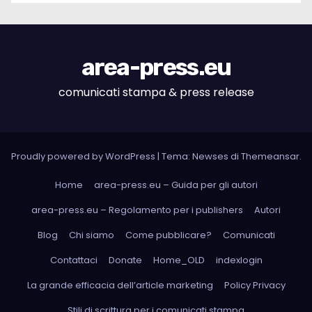
area-press.eu
comunicati stampa & press release
Proudly powered by WordPress
|
Tema: Newses di
Themeansar
.
Home
area-press.eu – Guida per gli autori
area-press.eu – Regolamento per i publishers
Autori
Blog
Chi siamo
Come pubblicare?
Comunicati
Contattaci
Donate
Home_OLD
indexlogin
La grande efficacia dell’article marketing
Policy Privacy
Stili di scrittura per i comunicati stampa