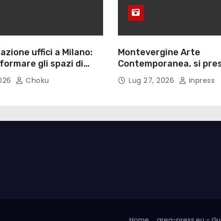
azione uffici a Milano:
Montevergine Arte
ormare gli spazi di
Contemporanea, si pres
monografia dedicata a 
2026
Choku
Lug 27, 2026
Inpress
Adorno
Home
area-press.eu – Gui