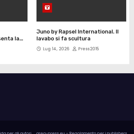
Juno by Rapsel International. Il
enta la
lavabo si fa scultura
Eliana
Lug 14, 2026
Press2015
da per gli autori
area-press.eu – Regolamento per i publishers