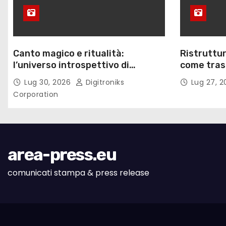
Canto magico e ritualità:
Ristruttur
l’universo introspettivo di
come trasf
Lilinanna
lavoro
Lug 30, 2026
Digitroniks
Lug 27, 
Corporation
area-press.eu
comunicati stampa & press release