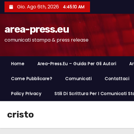
S
Gio. Ago 6th, 2026
4:45:10 AM
a
l
area-press.eu
t
a
comunicati stampa & press release
a
l
c
Home
Area-Press.eu – Guida Per Gli Autori
Ar
o
n
Come Pubblicare?
Comunicati
Contattaci
t
Policy Privacy
Stili Di Scrittura Per I Comunicati 
e
n
u
cristo
t
o