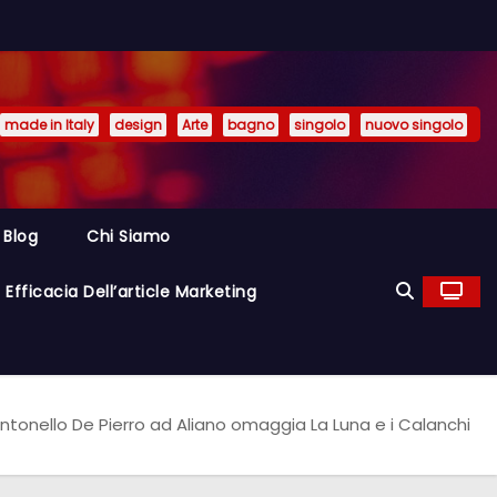
made in Italy
design
Arte
bagno
singolo
nuovo singolo
Blog
Chi Siamo
Efficacia Dell’article Marketing
ntonello De Pierro ad Aliano omaggia La Luna e i Calanchi