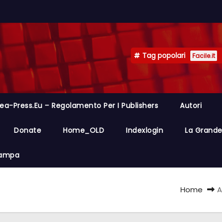
Tag popolari
Facile.it
ea-Press.eu – Regolamento Per I Publishers
Autori
Donate
Home_OLD
Indexlogin
La Grande 
Stampa
Home
A