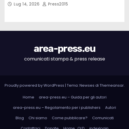
Lug 14, 2026
Press2015
area-press.eu
comunicati stampa & press release
Proudly powered by WordPress
|
Tema: Newses di
Themeansar
.
Home
area-press.eu – Guida per gli autori
area-press.eu – Regolamento per i publishers
Autori
Blog
Chi siamo
Come pubblicare?
Comunicati
Contattaci
Donate
Home_OLD
indexlogin