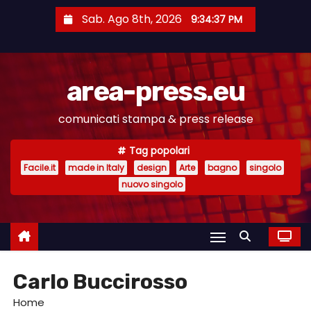
S
Sab. Ago 8th, 2026
9:34:38 PM
a
l
t
area-press.eu
a
a
comunicati stampa & press release
l
c
Tag popolari
o
Facile.it
made in Italy
design
Arte
bagno
singolo
n
nuovo singolo
t
e
n
u
Carlo Buccirosso
t
o
Home