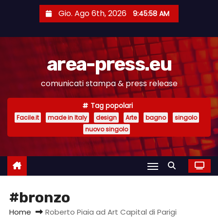
S
Gio. Ago 6th, 2026
9:45:59 AM
a
l
t
area-press.eu
a
a
comunicati stampa & press release
l
c
Tag popolari
o
Facile.it
made in Italy
design
Arte
bagno
singolo
n
nuovo singolo
t
e
n
u
#bronzo
t
o
Home
Roberto Piaia ad Art Capital di Parigi