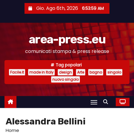
S
Gio. Ago 6th, 2026
6:53:59 AM
a
l
t
area-press.eu
a
a
comunicati stampa & press release
l
c
Tag popolari
o
Facile.it
made in Italy
design
Arte
bagno
singolo
n
nuovo singolo
t
e
n
u
Alessandra Bellini
t
o
Home