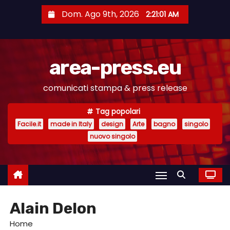
S
Dom. Ago 9th, 2026
2:21:01 AM
a
l
t
area-press.eu
a
a
comunicati stampa & press release
l
c
Tag popolari
o
Facile.it
made in Italy
design
Arte
bagno
singolo
n
nuovo singolo
t
e
n
u
Alain Delon
t
o
Home