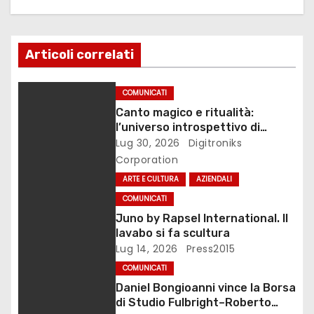
a
z
Articoli correlati
i
COMUNICATI
o
Canto magico e ritualità:
l’universo introspettivo di
n
Lilinanna
Lug 30, 2026
Digitroniks
Corporation
e
ARTE E CULTURA
AZIENDALI
a
COMUNICATI
Juno by Rapsel International. Il
r
lavabo si fa scultura
t
Lug 14, 2026
Press2015
COMUNICATI
i
Daniel Bongioanni vince la Borsa
di Studio Fulbright–Roberto
c