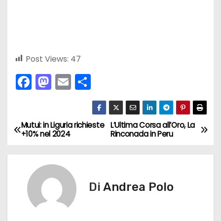
Post Views:
47
F
M
E
C
a
a
m
o
c
st
ai
n
e
o
l
di
Mutui: in Liguria richieste
L’Ultima Corsa all’Oro, La
N
+10% nel 2024
Rinconada in Peru
b
d
vi
a
o
o
di
v
o
n
Di
Andrea Polo
k
i
g