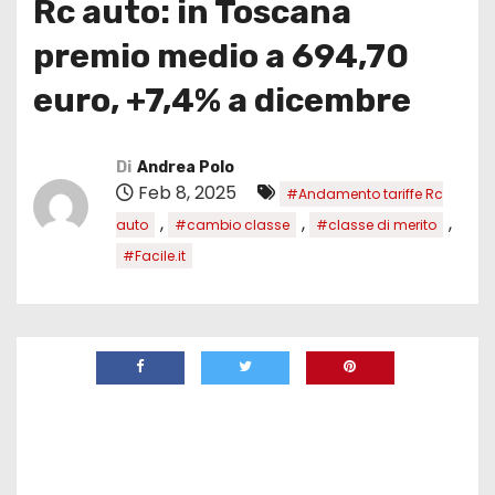
Rc auto: in Toscana
premio medio a 694,70
euro, +7,4% a dicembre
Di
Andrea Polo
Feb 8, 2025
#Andamento tariffe Rc
,
,
,
auto
#cambio classe
#classe di merito
#Facile.it