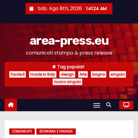
S
Sab. Ago 8th, 2026
1:41:25 AM
a
l
t
area-press.eu
a
a
comunicati stampa & press release
l
c
Tag popolari
o
Facile.it
made in Italy
design
Arte
bagno
singolo
n
nuovo singolo
t
e
n
u
t
COMUNICATI
ECONOMIA E FINANZA
o